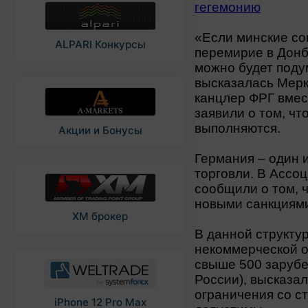
гегемонию
«Если минские со
ALPARI Конкурсы
перемирие в Донб
можно будет поду
высказалась Мерк
канцлер ФРГ вмес
заявили о том, чт
выполняются.
Акции и Бонусы
Германия – один 
торговли. В Ассо
сообщили о том, 
новыми санкциям
XM брокер
В данной структу
некоммерческой о
свыше 500 заруб
России), высказал
ограничения со с
iPhone 12 Pro Max