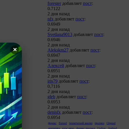
forester
добавляет
пост
:
0.7122
2 дня назад
nfx
добавляет
пост
:
0.6949
2 дня назад
Svetlana9013
добавляет
пост
:
0.6946
2 дня назад
✕
Alekskm27
добавляет
пост
:
0.6947
2 дня назад
Алексей
добавляет
пост
:
0.6951
2 дня назад
iris79
добавляет
пост
:
0,7116
2 дня назад
gleb
добавляет
пост
:
0.6953
2 дня назад
denisfx
добавляет
пост
:
0.6954
форекс
Eurusd
технический анализ
прогноз
Gbpusd
аналитика
курс евро
форекс прогноз
Usdjpy
Audusd