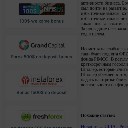
активности бизнеса. Бо
был пойти на развитие
избыточные запасы, кот
избыточные запасы не 
100$ welkome bonus
также показал сжатие а
За последние несколько
год в целом.
Несмотря на слабые эко
таки будет поднята ФЕД
Forex 500$ no deposit bonus
фонда PIMCO. В результ
краткосрочным гособли
Шиллер, который считае
Шиллер убежден в том,
падать на отрезке ближа
волатильности на фондо
Bonus 1500$ no deposit
Похожие статьи:
Новости
→
США - Риск