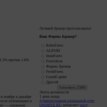
Лучший брокер проголосовать!
Ваш Форекс Брокер?
RoboForex
ALPARI
InstaForex
1.5% против 1.6%
Forex4you
Форекс Брокер
FreshForex
GrandCapital
Другой
Лента активности
1 день назад
 в ноябре и декабре
Администрация социальной сети
 после публикации и
OSOBYE RU
добавляет
пост
:
ент — снижение