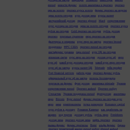
eurusd
новости форекс
золото аналитика и прогноз
прогноз
цен на золото
прогноз курса золота
форекс прогноз на неделю
цена золота сегодня
курс доллар иена
курсы валют
австралийский доллар
прогноз gbpusd
Macd
сопротивление
курс доллара на сегодня
цена на золото сегодня
прогноз курса
рубля на сегодня
Gold прогноз на сегодня
рубль доллар
прогноз
торговые стратегии
евро прогноз на сегодня
фьючерсы и опционы
курс евро на завтра
прогноз btcusd
поддержка
ФРС США
прогноз eurusd на сегодня
инстафорекс украина
пара eurusd
курс ЦБ на сегодня
японские свечи
курс евро на сегодня
доллар курс цб
евро
курс цб
какой курс доллара сегодня
какой курс евро сегодня
курс цб на завтра
курсы валют ЦБ
Teletrade
тейк-профит
Fort financial services
работа дома
прогноз форекс рубль
официальный курс цб на завтра
полосы боллинджера
торговля на форекс
фунт доллар
аналитика teletrade
Уровни
сопротивления eurusd
Прогноз audusd
Прогноз usdjpy
Стохастик
Уровни поддержка eurusd
фунтдоллар
аналитика
евро
Bitcoin
Курс eurusd
форекс прогноз на сегодня курс
евро
иена
криптовалюты
точка разворота
Romanov capital
курс рубля к доллару
Романов Капитал
как заработать на
акциях
ход торгов
доллару рубль
рубль евро
Freshforex
доллар иена
прогноз доллар иена
нефть прогноз
прогноз
рынка форекс
форекс прогнозы
Brent
альфа форекс
биржа
прогноз технический анализ eurusd usdjpy gbpusd audusd