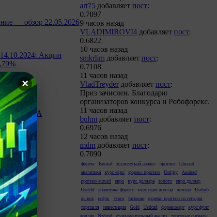
art75
добавляет
пост
:
0.7097
ние — обзор 22.05.2026
9 часов назад
VLADIMIROVI4
добавляет
пост
:
0.6822
10 часов назад
14.10.2024: Акции
smkrlim
добавляет
пост
:
2,79%
0.7108
11 часов назад
✕
VladTreyder
добавляет
пост
:
Приз зачислен. Благодарю
организаторов конкурса и Робофорекс.
11 часов назад
ции АЛРОСА
buhm
добавляет
пост
:
0.6976
12 часов назад
mdm
добавляет
пост
:
0.7090
форекс
Eurusd
технический анализ
прогноз
Gbpusd
аналитика
курс евро
форекс прогноз
Usdjpy
Audusd
прогноз eurusd
евро
курс доллара
золото
евро доллар
Usdchf
аналитика форекс
курс евро доллар
доллар
Usdrub
рынок
нефть
Forex
биткоин
форекс прогноз на сегодня
торговля
инвестиции
Gold
Usdcad
форексмарт
курс фунт
доллар
Nzdusd
фундаментальный анализ
торговые сигналы