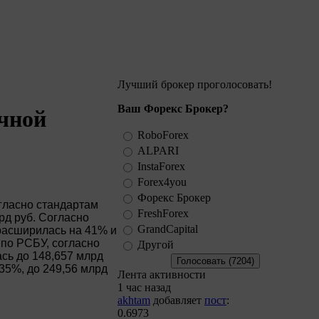
Лучший брокер проголосовать!
Ваш Форекс Брокер?
чной
RoboForex
ALPARI
InstaForex
Forex4you
Форекс Брокер
гласно стандартам
FreshForex
рд руб. Согласно
GrandCapital
расширилась на 41% и
 по РСБУ, согласно
Другой
сь до 148,657 млрд
 35%, до 249,56 млрд
Лента активности
1 час назад
akhtam
добавляет
пост
:
0.6973