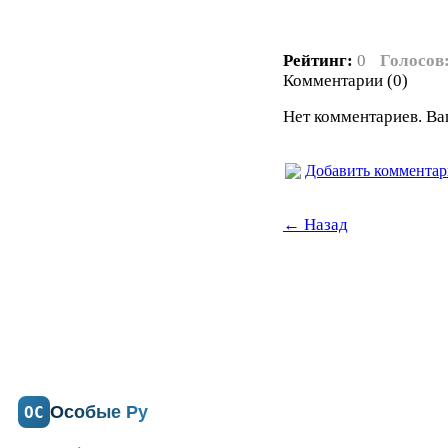
Рейтинг:
0
Голосов
Комментарии (0)
Нет комментариев. Ва
Добавить коммента
← Назад
Особые Ру
ОС