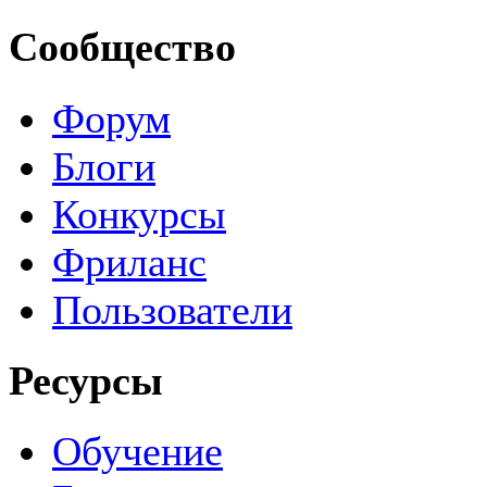
Сообщество
Форум
Блоги
Конкурсы
Фриланс
Пользователи
Ресурсы
Обучение