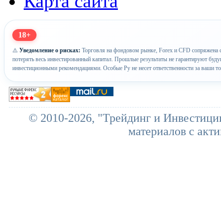
Карта сайта
18+
⚠️
Уведомление о рисках:
Торговля на фондовом рынке, Forex и CFD сопряжена с
потерять весь инвестированный капитал. Прошлые результаты не гарантируют буд
инвестиционными рекомендациями. Особые Ру не несет ответственности за ваши т
© 2010-2026, "Трейдинг и Инвестици
материалов с акти