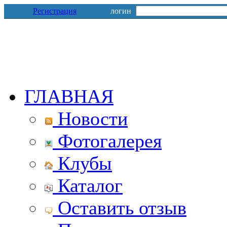
Регистрация
логин
ГЛАВНАЯ
Новости
Фотогалерея
Клубы
Каталог
Оставить отзыв