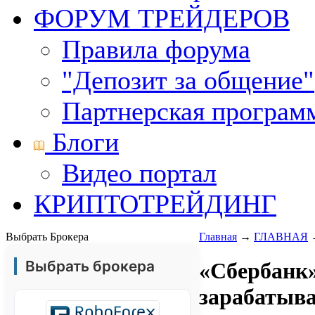
ФОРУМ ТРЕЙДЕРОВ
Правила форума
"Депозит за общение"
Партнерская програм
Блоги
Видео портал
КРИПТОТРЕЙДИНГ
Выбрать Брокера
Главная
→
ГЛАВНАЯ
Выбрать брокера
«Сбербанк»
зарабатыва