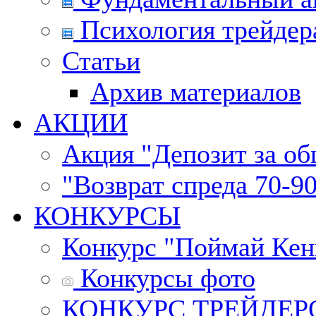
Психология трейдер
Статьи
Архив материалов
АКЦИИ
Акция "Депозит за о
"Возврат спреда 70-9
КОНКУРСЫ
Конкурс "Поймай Кен
Конкурсы фото
КОНКУРС ТРЕЙДЕРОВ