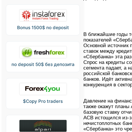
Bonus 1500$ no deposit
В ближайшие годы 
показателей «Сберб
Основной источник 
ставок между креди
«Сбербанка» эта раз
Спрос на кредиты со
no deposit 50$ без депозита
сегмента падает, а 
российской банковс
банков. Идёт активн
конкуренция в секто
Давление на финанс
$Copy Pro traders
также окажут планы
базовую ставку отчи
АСВ истощился из-з
нечистоплотных банк
«Сбербанка» это чре