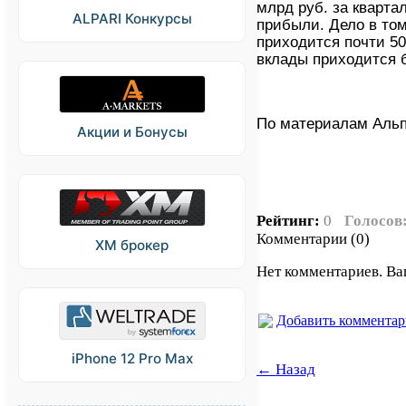
млрд руб. за кварта
ALPARI Конкурсы
прибыли. Дело в том
приходится почти 5
вклады приходится б
По материалам Аль
Акции и Бонусы
Рейтинг:
0
Голосов
Комментарии (0)
XM брокер
Нет комментариев. Ва
Добавить коммента
iPhone 12 Pro Max
← Назад