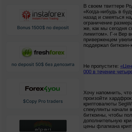
В своем твиттере Ро
«Когда-нибудь в бу
назад и смеяться на
ограничение размера
Bonus 1500$ no deposit
же, как мы сегодня
лимитом». Г-н Вер в
приверженцем увели
поддержал биткоин-
no deposit 50$ без депозита
Не пропустите:
«Цен
000 в течение четыр
Хочу напомнить, что
произойти хардфрок
$Copy Pro traders
криптовалюты SegWit
спекулянты начали в
биткоины, чтобы по
дополнительную крип
цены флагмана крипт