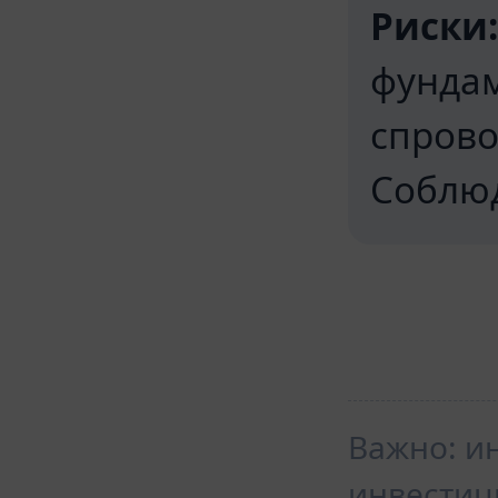
Риски:
фунда
спрово
Соблюд
Важно: и
инвестиц