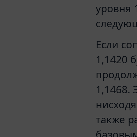
уровня 
следующ
Если со
1,1420 
продолж
1,1468.
нисходя
также р
базовым