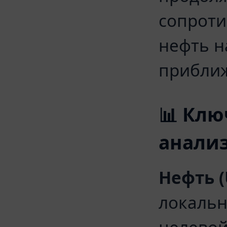
сопроти
нефть н
приближ
📊 Клю
анали
Нефть (
локальн