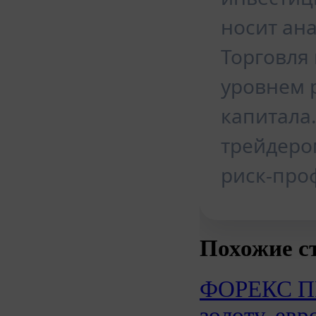
носит ан
Торговля
уровнем 
капитала
трейдеро
риск-про
Похожие с
ФОРЕКС 
золоту, евр