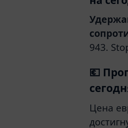
на сег
Удержа
сопрот
943. Sto
💶 Про
сегодн
Цена ев
достигн