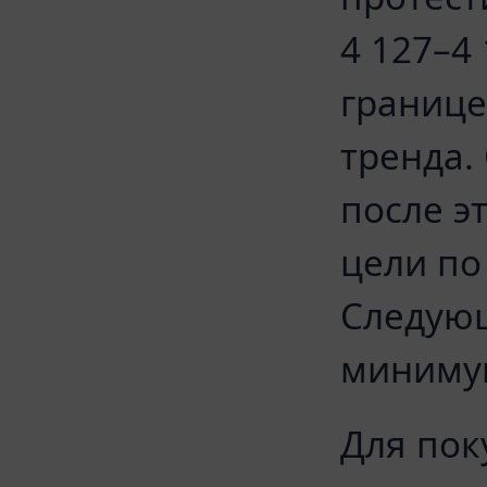
4 127–4
границе
тренда.
после э
цели по
Следующ
минимум
Для пок