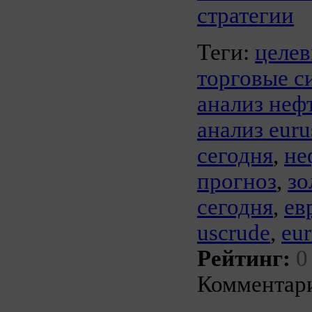
стратегии
Теги:
целев
торговые с
анализ неф
анализ euru
сегодня
,
не
прогноз
,
зо
сегодня
,
ев
uscrude
,
eu
Рейтинг:
0
Комментари