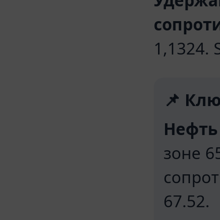
Удержа
сопрот
1,1324. 
📌 Клю
Нефть 
зоне 6
сопрот
67.52.