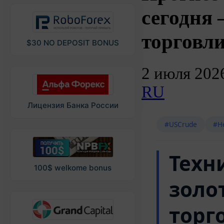
сегодня
торговл
$30 NO DEPOSIT BONUS
2 июля 202
RU
Лицензия Банка России
#USCrude
#Н
Техн
100$ welkome bonus
золот
торг