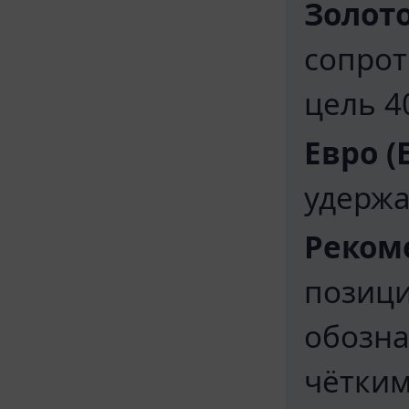
Золото
сопрот
цель 4
Евро (
удержа
Реком
позици
обозна
чётким