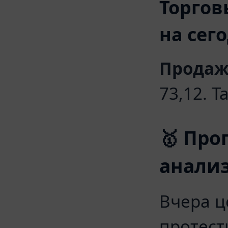
Торгов
на сег
Продаж
73,12. Ta
🥇 Про
анали
Вчера ц
протест