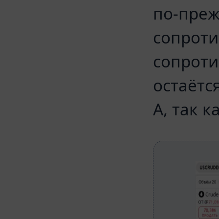
по-преж
сопроти
сопроти
остаётс
A, так 