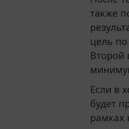
также п
результ
цель по
Второй 
минимум
Если в 
будет п
рамках 