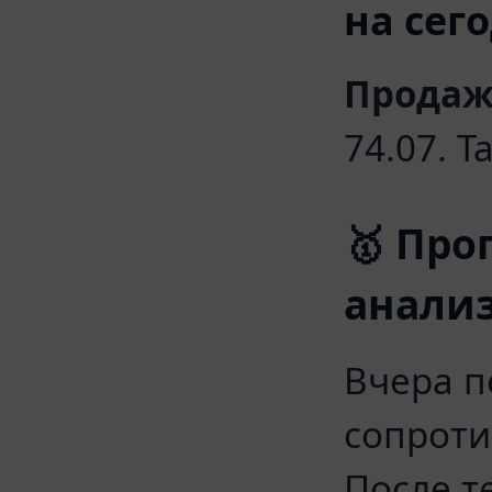
на сег
Продаж
74.07. Ta
🥇 Про
анали
Вчера п
сопроти
После т