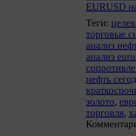
EURUSD на 
Теги:
целев
торговые с
анализ неф
анализ euru
сопротивле
нефть сего
краткосроч
золото
,
евр
торговля
,
x
Комментари