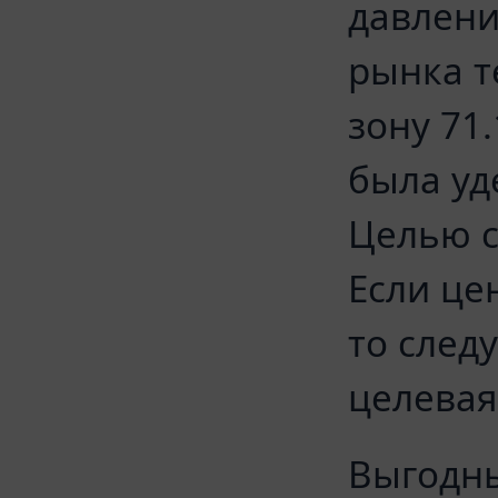
давлени
рынка т
зону 71.
была уд
Целью с
Если це
то след
целевая
Выгодны