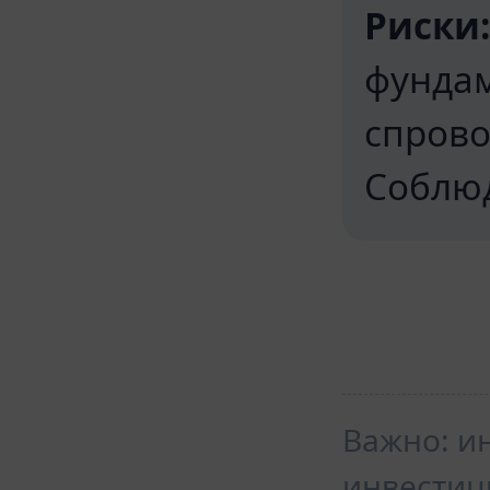
Риски:
фунда
спрово
Соблюд
Важно: и
инвестиц