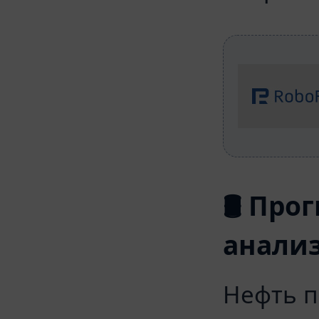
🛢 Про
анализ
Нефть п