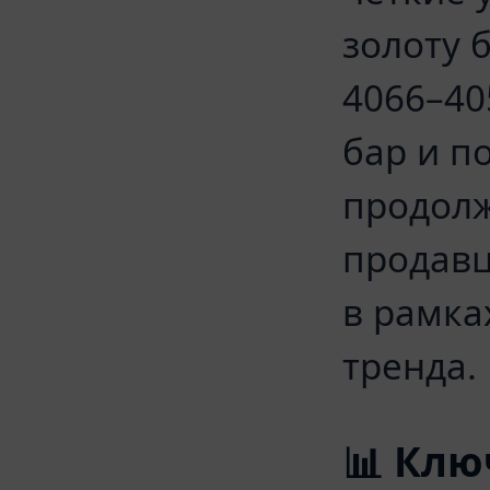
золоту 
4066–40
бар и п
продолж
продавц
в рамка
тренда.
📊 Клю