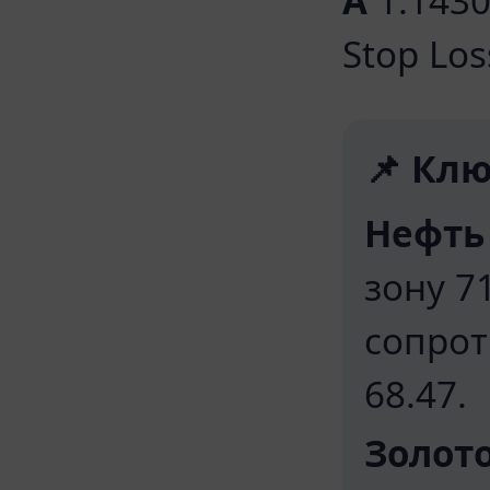
A
1.1430–
Stop Los
📌 Клю
Нефть 
зону 7
сопрот
68.47.
Золото