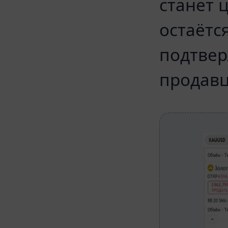
станет 
остаётс
подтвер
продавц