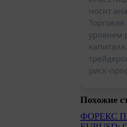
носит ан
Торговля
уровнем 
капитала
трейдеро
риск-про
Похожие с
ФОРЕКС 
EURUSD: Об