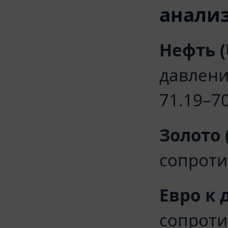
анали
Нефть (
давлени
71.19–70
Золото 
сопроти
Евро к 
сопроти