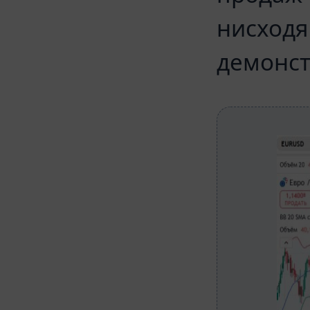
нисходя
демонст