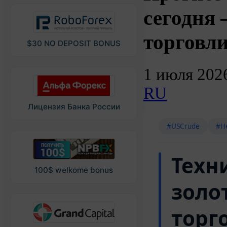
сегодня
торговл
$30 NO DEPOSIT BONUS
1 июля 202
RU
Лицензия Банка России
#USCrude
#Н
Техн
100$ welkome bonus
золот
торг