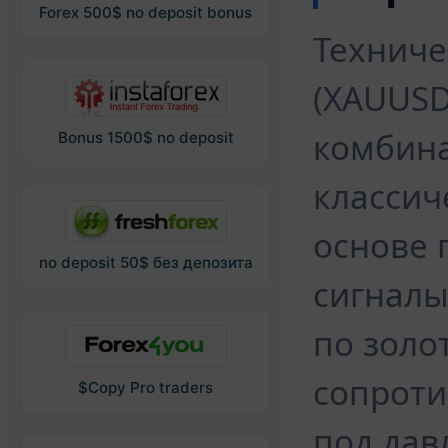
Forex 500$ no deposit bonus
Техниче
(XAUUSD
комбин
Bonus 1500$ no deposit
классич
основе 
no deposit 50$ без депозита
сигналы
по золо
сопроти
$Copy Pro traders
под дав