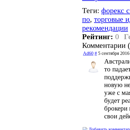
Теги:
форекс 
по
,
торговые и
рекомендации
Рейтинг:
0
Г
Комментарии (
Ad60
#
5 сентября 2016
Австрали
то падае
поддержк
новую не
уже с ма
будет ре
брокери 
свои дей
Добавить коммента