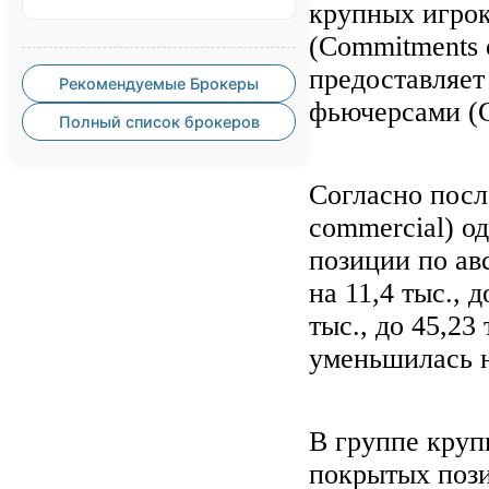
крупных игрок
(Commitments 
предоставляет
Рекомендуемые Брокеры
фьючерсами (
Полный список брокеров
Согласно посл
commercial) о
позиции по ав
на 11,4 тыс., 
тыс., до 45,23
уменьшилась на
В группе круп
покрытых позиц