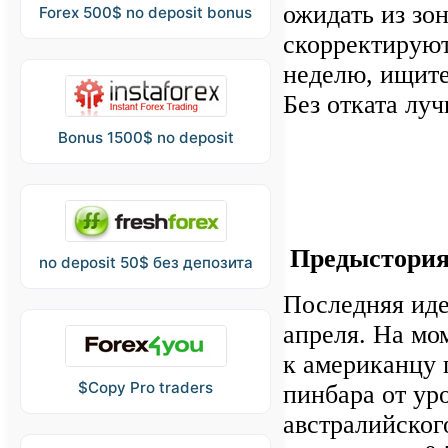
ожидать из зо
Forex 500$ no deposit bonus
скорректируют
неделю, ищите
Без отката луч
Bonus 1500$ no deposit
Предыстори
no deposit 50$ без депозита
Последняя иде
апреля. На мо
к американцу 
$Copy Pro traders
пинбара от ур
австралийског