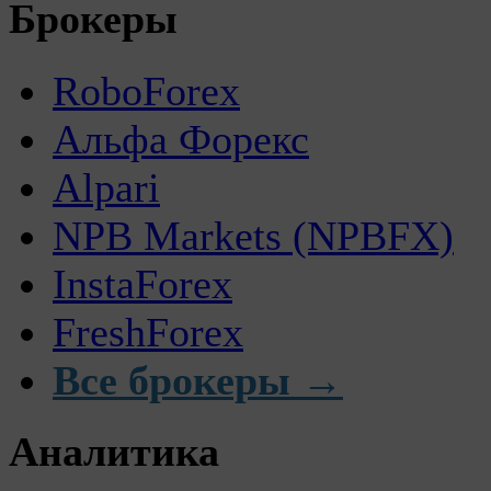
Брокеры
RoboForex
Альфа Форекс
Alpari
NPB Markets (NPBFX)
InstaForex
FreshForex
Все брокеры →
Аналитика