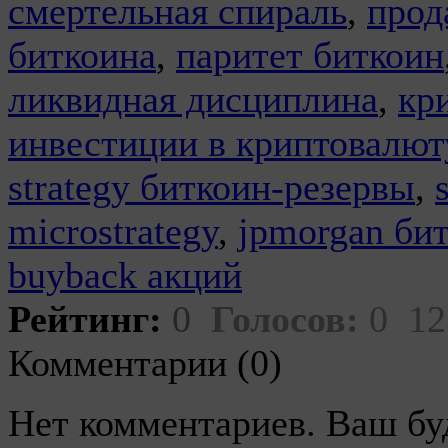
смертельная спираль
,
прод
биткоина
,
паритет биткоин
ликвидная дисциплина
,
кр
инвестиции в криптовалют
strategy биткоин-резервы
,
microstrategy
,
jpmorgan би
buyback акций
Рейтинг:
0
Голосов:
0
12
Комментарии (0)
Нет комментариев. Ваш бу