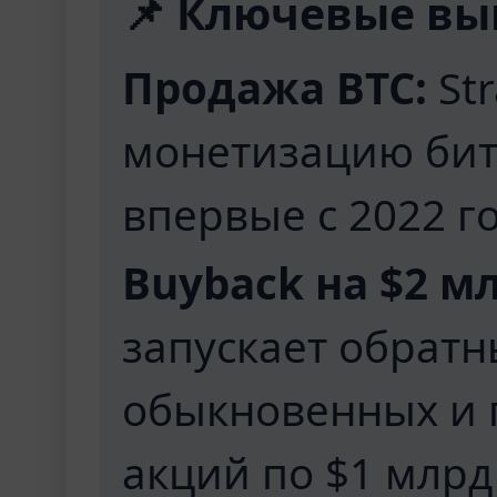
📌 Ключевые вы
Продажа BTC:
St
монетизацию битк
впервые с 2022 го
Buyback на $2 м
запускает обрат
обыкновенных и
акций по $1 млрд