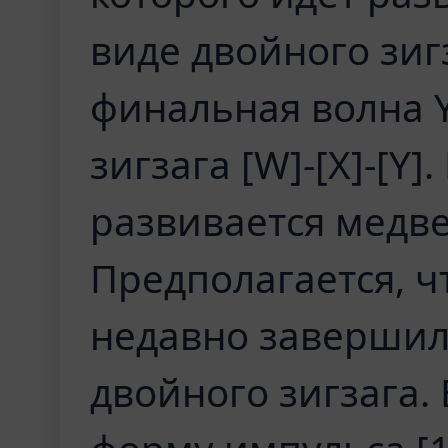
виде двойного зигз
финальная волна Y
зигзага [W]-[X]-[Y]
развивается медве
Предполагается, ч
недавно завершила
двойного зигзага.