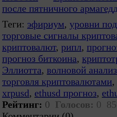
после пятничного армагед
Теги:
эфириум
,
уровни под
торговые сигналы криптов
криптовалют
,
рипл
,
прогно
прогноз биткоина
,
криптот
Эллиотта
,
волновой анализ
торговля криптовалютами
xrpusd
,
ethusd прогноз
,
eth
Рейтинг:
0
Голосов:
0
85
Комментарии (0)