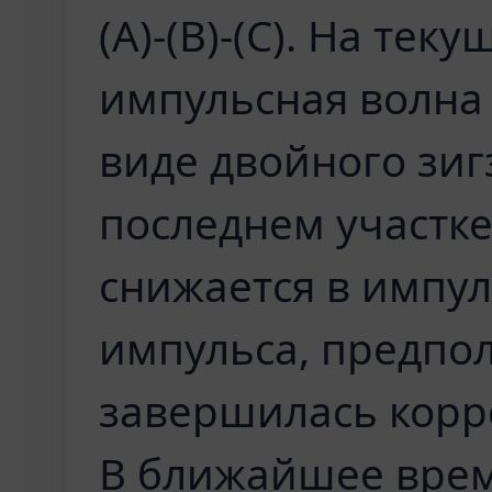
(A)-(B)-(C). На т
импульсная волна (
виде двойного зигз
последнем участке
снижается в импуль
импульса, предпо
завершилась корре
В ближайшее врем