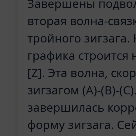
Завершены подволны
вторая волна-связ
тройного зигзага.
графика строится 
[Z]. Эта волна, ско
зигзагом (A)-(B)-(C
завершилась корр
форму зигзага. Се