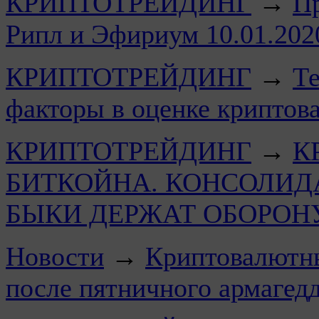
КРИПТОТРЕЙДИНГ
→
Пр
Рипл и Эфириум 10.01.2
КРИПТОТРЕЙДИНГ
→
Те
факторы в оценке криптов
КРИПТОТРЕЙДИНГ
→
К
БИТКОЙНА. КОНСОЛИД
БЫКИ ДЕРЖАТ ОБОРОНУ
Новости
→
Криптовалютны
после пятничного армагед