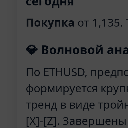
сегодня
Покупка
от 1,135. 
💎 Волновой а
По ETHUSD, предп
формируется кру
тренд в виде тройно
[X]-[Z]. Завершены