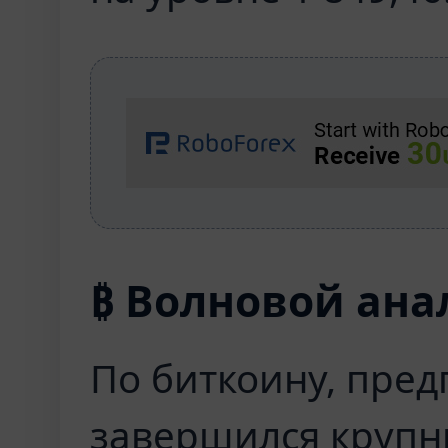
₿ Волновой ана
По биткоину, пре
завершился крупный