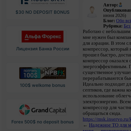
Автор:
Опубликован
$30 NO DEPOSIT BONUS
июня 2026)
Блог:
Обо вс
Рубрика:
Без
Работаю с небольшим 
мне нужен был компа
для аэрации. В этом 
Лицензия Банка России
компрессор, который я
прошел быстро, доста
компрессор оказался 
энергоэффективным. П
существенное улучше
перерабатываются быс
Идеально подходит д
100$ welkome bonus
септиков, где важна к
использование облегч
электроэнергию. Всем
компрессор для част
обращаться сюда.
https://msk.inservo.ru
Forex 500$ no deposit bonus
←
Надежное ТО для мо
моря — проверенное 