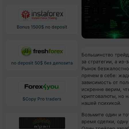
Bonus 1500$ no deposit
Большинство трейде
за стратегии, а из-
no deposit 50$ без депозита
Рынок безжалостно 
прячем в себе: жадн
зависимость от пол
искренне верим, чт
криптовалюты, но н
$Copy Pro traders
нашей психикой.
Возьмите один и то
время сделки, одну
Один трейдер зараб