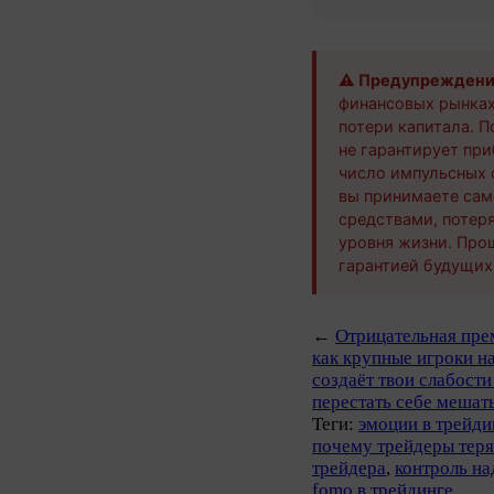
⚠️ Предупреждение
финансовых рынках
потери капитала. 
не гарантирует пр
число импульсных 
вы принимаете сам
средствами, потер
уровня жизни. Про
гарантией будущих
←
Отрицательная прем
как крупные игроки н
создаёт твои слабости
перестать себе мешат
Теги:
эмоции в трейди
почему трейдеры теря
трейдера
,
контроль на
fomo в трейдинге