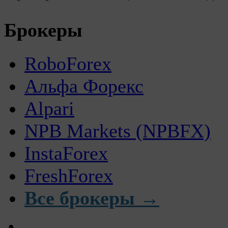
Брокеры
RoboForex
Альфа Форекс
Alpari
NPB Markets (NPBFX)
InstaForex
FreshForex
Все брокеры →