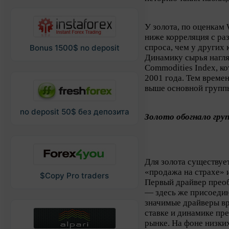
У золота, по оценкам 
ниже корреляция с р
спроса, чем у других 
Bonus 1500$ no deposit
Динамику сырья нагл
Commodities Index, к
2001 года. Тем времен
выше основной групп
no deposit 50$ без депозита
Золото обогнало гру
Для золота существуе
«продажа на страхе» 
$Copy Pro traders
Первый драйвер прео
— здесь же присоедин
значимые драйверы в
ставке и динамике пр
рынке. На фоне низки