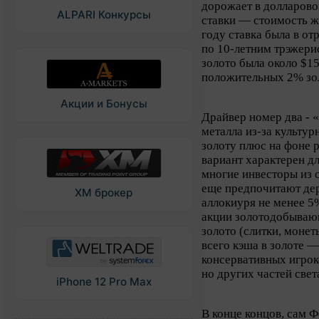
дорожает в долларово
ALPARI Конкурсы
ставки — стоимость же
году ставка была в от
по 10-летним трэжерис
золото была около $1
положительных 2% зол
Акции и Бонусы
Драйвер номер два - «
металла из-за культу
золоту плюс на фоне 
вариант характерен д
многие инвесторы из 
еще предпочитают дер
XM брокер
аллокиуря не менее 5
акции золотодобываю
золото (слитки, моне
всего кэша в золоте 
консервативных игроко
но других частей свет
iPhone 12 Pro Max
В конце концов, сам Ф