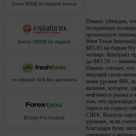
Forex 500$ no deposit bonus
Пикенс убежден, чт
потерянные позици
прошедшую пятницу
West Texas Intermed
Bonus 1500$ no deposit
$85.85 на бирже Ny
четверг. Контракт п
до $83.59 — минима
Пикенс считает, чт
текущей геополитич
no deposit 50$ без депозита
ниже уровня $80, н
явление, которое, о
нефтяного рынка в 
том, что производст
спроса на сырье) се
США. Выпуск сырой
$Copy Pro traders
уровнях, если счит
благодаря буму шел
сниженного мировог