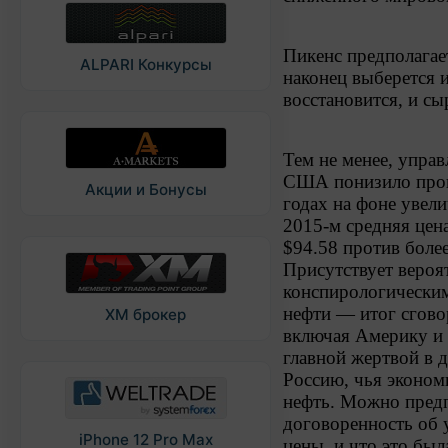
Пикенс предполагае
ALPARI Конкурсы
наконец выберется и
восстановится, и сы
Тем не менее, упра
США понизило прогн
Акции и Бонусы
годах на фоне увел
2015-м средняя цен
$94.58 против более
Присутствует вероят
конспирологическим
нефти — итог сгово
XM брокер
включая Америку и 
главной жертвой в 
Россию, чья эконом
нефть. Можно предп
договоренность об 
iPhone 12 Pro Max
цены, и что это был