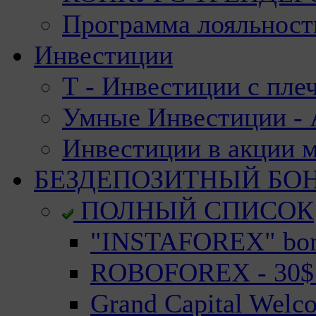
Программа лояльност
Инвестиции
Т - Инвестиции с пле
Умные Инвестиции - А
Инвестиции в акции 
БЕЗДЕПОЗИТНЫЙ БО
ПОЛНЫЙ СПИСОК
"INSTAFOREX" bonu
ROBOFOREX - 30$ n
Grand Capital Welc