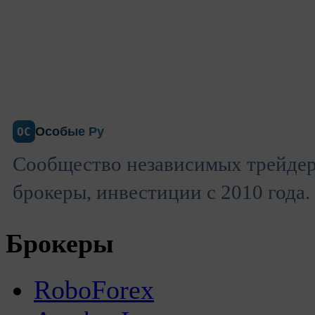
Особые Ру
ОС
Сообщество независимых трейдер
брокеры, инвестиции с 2010 года.
Брокеры
RoboForex