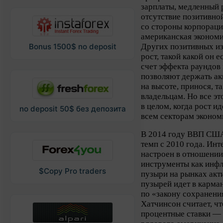
зарплаты, медленный 
отсутствие позитивно
со стороны корпораци
американская экономик
Других позитивных из
Bonus 1500$ no deposit
рост, такой какой он 
счет эффекта раундов
позволяют держать а
на высоте, принося, т
владельцам. Но все эт
в целом, когда рост и
no deposit 50$ без депозита
всем секторам эконом
В 2014 году ВВП США
темп с 2010 года. Инт
настроен в отношени
инструменты как инф
$Copy Pro traders
пузыри на рынках акти
пузырей идет в карма
по «закону сохранения
Хатчинсон считает, ч
процентные ставки — 