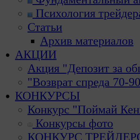
Психология трейдер
Статьи
Архив материалов
АКЦИИ
Акция "Депозит за о
"Возврат спреда 70-9
КОНКУРСЫ
Конкурс "Поймай Кен
Конкурсы фото
КОНКУРС ТРЕЙДЕРОВ