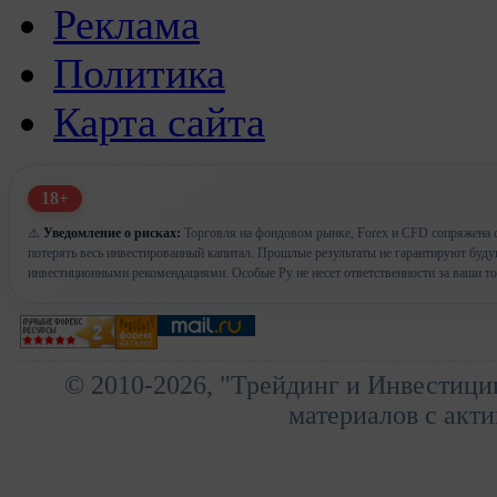
Реклама
Политика
Карта сайта
18+
⚠️
Уведомление о рисках:
Торговля на фондовом рынке, Forex и CFD сопряжена с
потерять весь инвестированный капитал. Прошлые результаты не гарантируют буд
инвестиционными рекомендациями. Особые Ру не несет ответственности за ваши т
© 2010-2026, "Трейдинг и Инвестици
материалов с акти