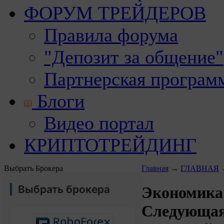
ФОРУМ ТРЕЙДЕРОВ
Правила форума
"Депозит за общение"
Партнерская програм
Блоги
Видео портал
КРИПТОТРЕЙДИНГ
Выбрать Брокера
Главная
→
ГЛАВНАЯ
Выбрать брокера
Экономик
Следующая 