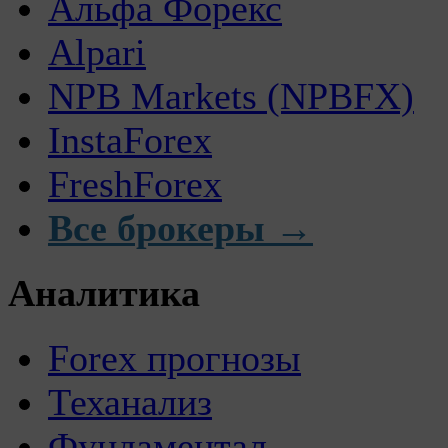
Альфа Форекс
Alpari
NPB Markets (NPBFX)
InstaForex
FreshForex
Все брокеры →
Аналитика
Forex прогнозы
Теханализ
Фундаментал