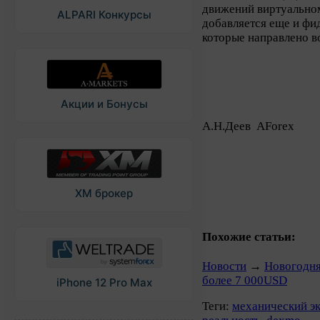
движений виртуальном
ALPARI Конкурсы
добавляется еще и фид
которые направлено в
Акции и Бонусы
А.Н.Деев AForex
XM брокер
Похожие статьи:
Новости
→
Новогодня
более 7 000USD
iPhone 12 Pro Max
Теги:
механический эк