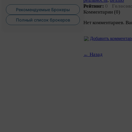
реальность
,
dexmo
Рейтинг:
0
Голосов
Рекомендуемые Брокеры
Комментарии (0)
Полный список брокеров
Нет комментариев. Ва
Добавить коммента
← Назад