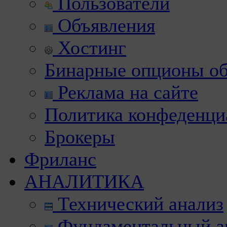
Пользователи
Объявления
Хостинг
Бинарные опционы об
Реклама на сайте
Политика конфеденци
Брокеры
Фриланс
АНАЛИТИКА
Технический анализ
Фундаментальный а