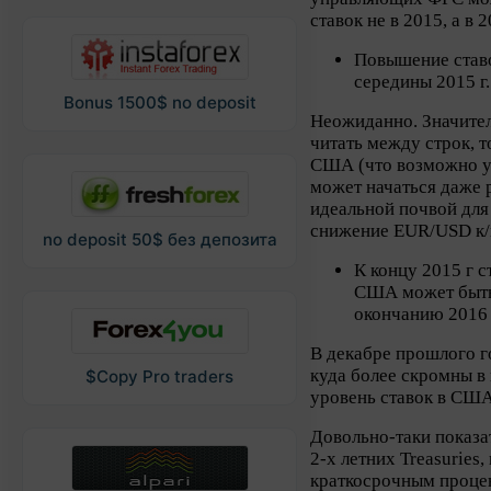
ставок не в 2015, а в 2
Повышение ставо
середины 2015 г.
Bonus 1500$ no deposit
Неожиданно. Значител
читать между строк, т
США (что возможно уж
может начаться даже 
идеальной почвой для 
снижение EUR/USD к/
no deposit 50$ без депозита
К концу 2015 г 
США может быть
окончанию 2016 
В декабре прошлого 
куда более скромны в
$Copy Pro traders
уровень ставок в США
Довольно-таки показа
2-х летних Treasuries
краткосрочным процен