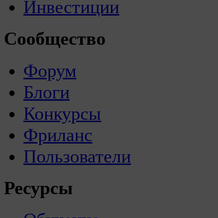
Инвестиции
Сообщество
Форум
Блоги
Конкурсы
Фриланс
Пользователи
Ресурсы