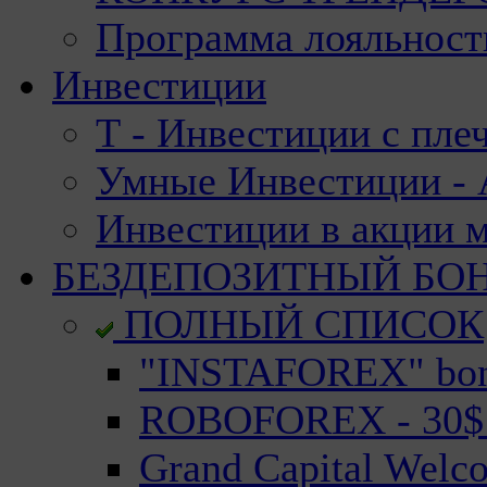
Программа лояльност
Инвестиции
Т - Инвестиции с пле
Умные Инвестиции - А
Инвестиции в акции 
БЕЗДЕПОЗИТНЫЙ БО
ПОЛНЫЙ СПИСОК
"INSTAFOREX" bonu
ROBOFOREX - 30$ n
Grand Capital Welc