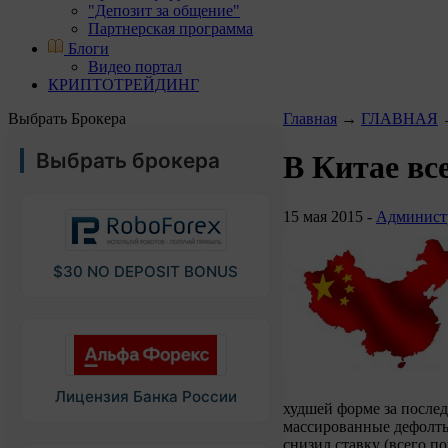
"Депозит за общение"
Партнерская программа
Блоги
Видео портал
КРИПТОТРЕЙДИНГ
Выбрать Брокера
Главная
→
ГЛАВНАЯ
Выбрать брокера
В Китае вс
15 мая 2015 -
Админист
$30 NO DEPOSIT BONUS
Лицензия Банка России
худшей форме за после
массированные дефолты 
снизил ставку (всего по