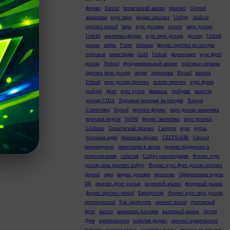
форекс
Eurusd
технический анализ
прогноз
Gbpusd
аналитика
курс евро
форекс прогноз
Usdjpy
Audusd
прогноз eurusd
евро
курс доллара
золото
евро доллар
Usdchf
аналитика форекс
курс евро доллар
доллар
Usdrub
рынок
нефть
Forex
биткоин
форекс прогноз на сегодня
торговля
инвестиции
Gold
Usdcad
форексмарт
курс фунт
доллар
Nzdusd
фундаментальный анализ
торговые сигналы
прогноз евро доллар
акции
экономика
Btcusd
валюта
Ethusd
евро доллар прогноз
золото прогноз
курс фунта
трейдер
фунт
курс рубля
финансы
трейдинг
новости
доллар США
Торговые решения на сегодня
Xauusd
Статистика
Xrpusd
прогноз форекс
евро доллар аналитика
торговая неделя
Sp500
форекс аналитика
евро прогноз
Liteforex
Технический прогноз
Газпром
курс
рубль
торговые идеи
прогнозы форекс
СБЕРБАНК
Gbpusd
рекомендация
инвестиции в акции
уровни поддержки и
сопротивления
события
Usdjpy рекомендация
Форекс курс
доллар иена прогноз usdjpy
Форекс курс фунт доллар прогноз
gbpusd
пара
индекс доллара
прогнозы
Официальные курсы
ЦБ
прогноз фунт доллар
волновой анализ
фондовый рынок
форекс прогноз eurusd
Евродоллар
Форекс курс евро доллар
прогнозeurusd
Как заработать
прогноз валют
британский
фунт
анализ
аналитика Альпари
валютный рынок
Артем
Деев
криптовалюта
события форекс
прогноз криптовалют
биткоин
прогноз курса
аналитика рынка
прогноз на сегодня