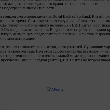
 это же время стоит ждать, что правительство начнет активно в
ля подогрева бизнес-активности.
з гонконгского подразделения Royal Bank of Scotland, Китай пок
уже почти тренд. Самая критичная ситуация наблюдается в пром
оже плачет — а это не много не мало 15% ВВП Китая. Рост пока
10.1% в годовом исчислении. В прошлом месяце банки выдали к
у пятую меньше, чем предполагали аналитики. При этом выросли
ки стали осторожнее.
то, что им нехватает не кредитов, а покупателей. Сужающие м
гов, в свою очередь. При этом существенная часть займов — не н
ых задолженностей — это очень важный момент для понимания 
прогнозам Trust in Shanghai (Китай), ВВП Китая во втором кварт