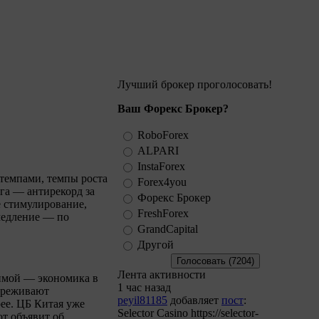
Лучший брокер проголосовать!
Ваш Форекс Брокер?
RoboForex
ALPARI
InstaForex
темпами, темпы роста
Forex4you
га — антирекорд за
Форекс Брокер
е стимулирование,
FreshForex
медление — по
GrandCapital
Другой
Лента активности
имой — экономика в
1 час назад
переживают
peyil81185
добавляет
пост
:
рее. ЦБ Китая уже
Selector Casino https://selector-
от объявит об