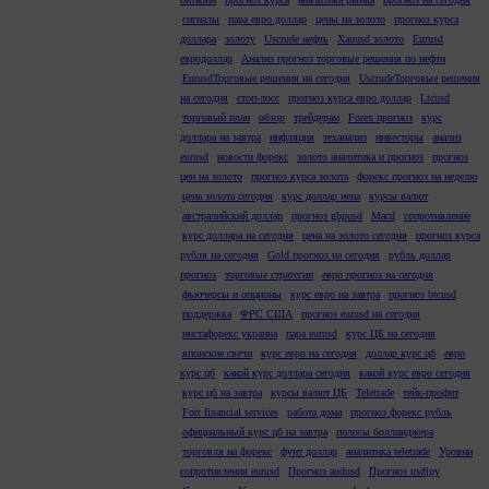
сигналы
пара евро доллар
цены на золото
прогноз курса
доллара
золоту
Uscrude нефть
Xauusd золото
Eurusd
евродоллар
Анализ прогноз торговые решения по нефти
EurusdТорговые решения на сегодня
UscrudeТорговые решения
на сегодня
стоп-лосс
прогноз курса евро доллар
Ltcusd
торговый план
обзор
трейдерам
Forex прогноз
курс
доллара на завтра
инфляция
теханализ
инвесторы
анализ
eurusd
новости форекс
золото аналитика и прогноз
прогноз
цен на золото
прогноз курса золота
форекс прогноз на неделю
цена золота сегодня
курс доллар иена
курсы валют
австралийский доллар
прогноз gbpusd
Macd
сопротивление
курс доллара на сегодня
цена на золото сегодня
прогноз курса
рубля на сегодня
Gold прогноз на сегодня
рубль доллар
прогноз
торговые стратегии
евро прогноз на сегодня
фьючерсы и опционы
курс евро на завтра
прогноз btcusd
поддержка
ФРС США
прогноз eurusd на сегодня
инстафорекс украина
пара eurusd
курс ЦБ на сегодня
японские свечи
курс евро на сегодня
доллар курс цб
евро
курс цб
какой курс доллара сегодня
какой курс евро сегодня
курс цб на завтра
курсы валют ЦБ
Teletrade
тейк-профит
Fort financial services
работа дома
прогноз форекс рубль
официальный курс цб на завтра
полосы боллинджера
торговля на форекс
фунт доллар
аналитика teletrade
Уровни
сопротивления eurusd
Прогноз audusd
Прогноз usdjpy