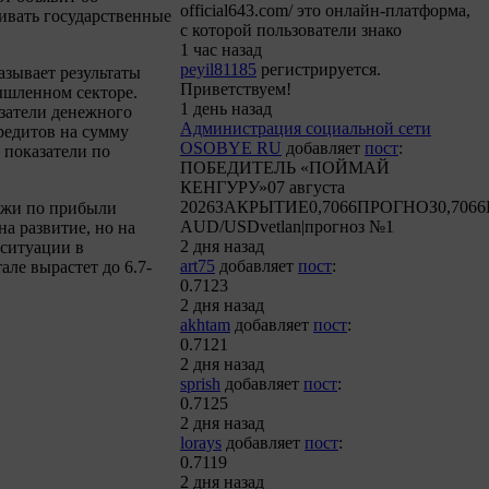
official643.com/ это онлайн-платформа,
ливать государственные
с которой пользователи знако
1 час назад
peyil81185
регистрируется.
азывает результаты
Приветствуем!
ышленном секторе.
1 день назад
затели денежного
Администрация социальной сети
редитов на сумму
OSOBYE RU
добавляет
пост
:
 показатели по
ПОБЕДИТЕЛЬ «ПОЙМАЙ
КЕНГУРУ»07 августа
2026ЗАКРЫТИЕ0,7066ПРОГНОЗ0,7066
аржи по прибыли
AUD/USDvetlan|прогноз №1
а развитие, но на
2 дня назад
ситуации в
art75
добавляет
пост
:
але вырастет до 6.7-
0.7123
2 дня назад
akhtam
добавляет
пост
:
0.7121
2 дня назад
sprish
добавляет
пост
:
0.7125
2 дня назад
lorays
добавляет
пост
:
0.7119
2 дня назад