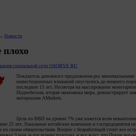
→
Новости
е плохо
рация социальной сети OSOBYE RU
Показатель денежного предложения рос минимальными 
инвестиционных вливаний опустились до нижнего поро
последние 15 лет. Несмотря на массирование монетарно
Поднебесная, вторая экономика мира, демонстрирует за
материалам AMarkets.
Цель по ВВП на уровне 7% уже кажется всем невыполн
дние 25 лет. Локальные китайские компании и госпредприятия 
по своим обязательствам. Вопрос с безработицей стоит все ост
нижал 3 раза за последние полгода), и все ждут, что Пекин вот-в