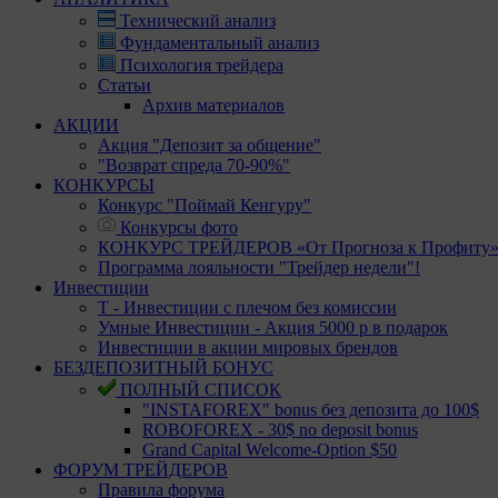
Технический анализ
Фундаментальный анализ
Психология трейдера
Статьи
Архив материалов
АКЦИИ
Акция "Депозит за общение"
"Возврат спреда 70-90%"
КОНКУРСЫ
Конкурс "Поймай Кенгуру"
Конкурсы фото
КОНКУРС ТРЕЙДЕРОВ «От Прогноза к Профиту
Программа лояльности "Трейдер недели"!
Инвестиции
Т - Инвестиции с плечом без комиссии
Умные Инвестиции - Акция 5000 р в подарок
Инвестиции в акции мировых брендов
БЕЗДЕПОЗИТНЫЙ БОНУС
ПОЛНЫЙ СПИСОК
"INSTAFOREX" bonus без депозита до 100$
ROBOFOREX - 30$ no deposit bonus
Grand Capital Welcome-Option $50
ФОРУМ ТРЕЙДЕРОВ
Правила форума