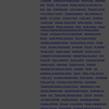
Стохастик
Уровни поддержка eurusd
фунтдоллар
аналитика
евро
Bitcoin
Курс eurusd
форекс прогноз на сегодня курс
евро
иена
криптовалюты
точка разворота
Romanov capital
курс рубля к доллару
Романов Капитал
как заработать на
акциях
ход торгов
доллару рубль
рубль евро
Freshforex
доллар иена
прогноз доллар иена
нефть прогноз
прогноз
рынка форекс
форекс прогнозы
Brent
альфа форекс
биржа
прогноз технический анализ eurusd usdjpy gbpusd audusd
Fxopen
торговые идеи идеи инвестиций
аналитика альфа
форекс
альфа форекс прогнозы
Евродоллар прогноз
Amarkets аналитика форекс
форекс прогноз gbpusd
доллар
рубль
прогноз криптовалют
коррекция
Eur-usd
Ifc markets
форекс обзор
анализ рынка
артемгелий
прогноз золота
Александр Горячев аналитика
рекомендации по eurusd
курс
рубля ЦБ
рипл и эфириум
Eurusd сейчас
прогнозы teletrade
форекс eurusd
котировки
Eurusd прогноз
Ethereum
аналитика fort financial services
политика
Nordfx
как
заработать на валютном рынке
брокер
нефть рубль прогноз
рубль рост
торговые рекомендации
обзор форекс
российский
рубль сегодня
торговые идеи трейдерам
доллариена
Технический анализ и прогноз ltcusd
инвестиции из дома
Gbpusd рекомендации
аналитический прогноз
заработать на
рынке
рост
Чикагская товарная биржа
Litecoin
еврозона
обучение трейдинг
серебро прогноз
индикаторы форекс
прогноз АНДеев
Gbp-usd
курс серебра
форекс рекомендации
прогноз погоды
Maximarkets
волновой анализ на неделю