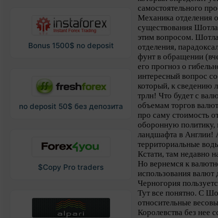
самостоятельного прое
Механика отделения о
существования Шотла
этим вопросом. Шотл
Bonus 1500$ no deposit
отделения, парадокса
фунт в обращении (вч
его прогноз о гибельн
интересный вопрос сос
который, к сведению 
трлн! Что будет с вал
объемам торгов валют
no deposit 50$ без депозита
про саму стоимость о
оборонную политику, 
ландшафта в Англии! 
территориальные воды
Кстати, там недавно 
Но вернемся к валютн
$Copy Pro traders
использования валют д
Черногория пользуетс
Тут все понятно. С Ш
относительные весовы
Королевства без нее 