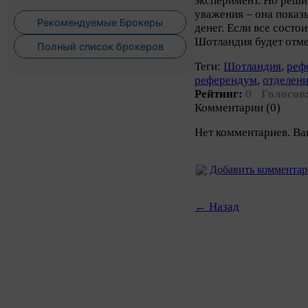
эксперимент. Но реши
уважения – она показ
Рекомендуемые Брокеры
денег. Если все состо
Шотландия будет отме
Полный список брокеров
Теги:
Шотландия
,
реф
референдум
,
отделен
Рейтинг:
0
Голосов
Комментарии (0)
Нет комментариев. Ва
Добавить коммента
← Назад