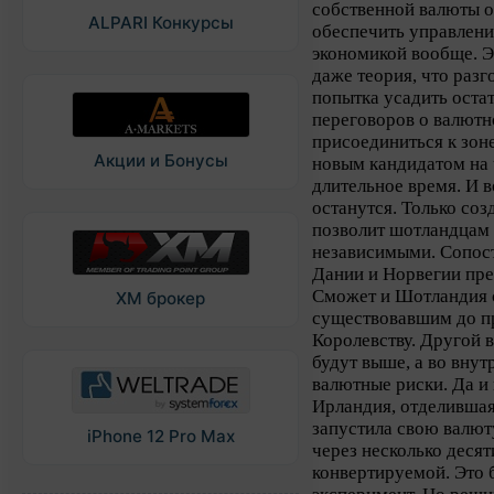
собственной валюты о
ALPARI Конкурсы
обеспечить управлени
экономикой вообще. Э
даже теория, что раз
попытка усадить остат
переговоров о валют
присоединиться к зон
Акции и Бонусы
новым кандидатом на ч
длительное время. И 
останутся. Только со
позволит шотландцам 
независимыми. Сопос
Дании и Норвегии пре
Сможет и Шотландия 
XM брокер
существовавшим до п
Королевству. Другой 
будут выше, а во вну
валютные риски. Да и 
Ирландия, отделившаяс
запустила свою валюту
iPhone 12 Pro Max
через несколько десят
конвертируемой. Это 