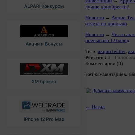
Инвестиции
→
Apple 
ALPARI Конкурсы
лучше приобрести?
Новости
→
Акции Twi
отчета по прибыли
Новости
→
Число акт
превысило 1.9 млрд
Акции и Бонусы
Теги:
акции twitter
,
ак
Рейтинг:
0
Голосов
Комментарии (0)
Нет комментариев. Ва
XM брокер
Добавить коммента
← Назад
iPhone 12 Pro Max