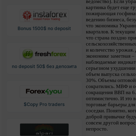
ведомство). Если убр
картинка будет еще гр
пожирающая госфина
ведению бизнеса, безу
что экономика Украин
Bonus 1500$ no deposit
кварталов. К текущим 
что страна поздно при
сельскохозяйственных 
и количество урожая. 
экономике заметная – 
наблюдаемые индикато
no deposit 50$ без депозита
серьезном ухудшении 
объем выпуска сельхо
30%. Объемы оптовой 
сократились. МВФ и 
сокращения ВВП на 6.
оптимистично. И это в
$Copy Pro traders
торговые барьеры для
соседки. Понятно, ког
доброй привычке буду
совсем другой вопрос,
непросто.