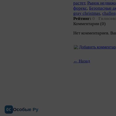
растет
,
Рынок недвиж
форекс
,
Безопасные а
gray christmas
,
challen
Рейтинг:
0
Голосов
Комментарии (0)
Нет комментариев. Ва
Добавить коммента
← Назад
Особые Ру
ОС