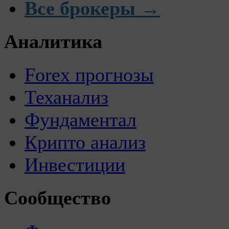
Все брокеры →
Аналитика
Forex прогнозы
Теханализ
Фундаментал
Крипто анализ
Инвестиции
Сообщество