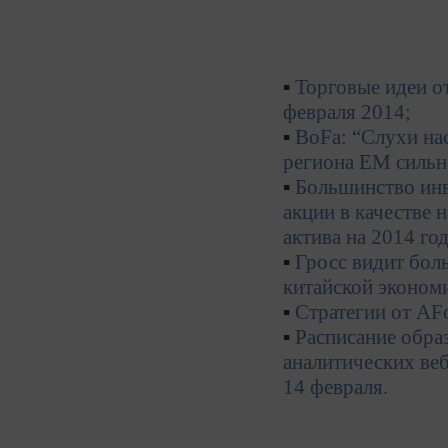
▪
Торговые идеи о
февраля 2014;
▪
BoFa: “Слухи на
региона EM сильн
▪
Большинство инв
акции в качестве 
актива на 2014 год
▪
Гросс видит бол
китайской эконом
▪
Стратегии от AF
▪
Расписание обра
аналитических веб
14 февраля.