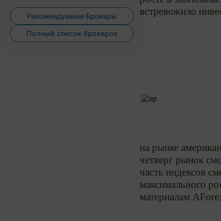
встревожило инве
Рекомендуемые Брокеры
Полный список брокеров
на рынке американ
четверг рынок см
часть индексов с
максимального рос
материалам AFore