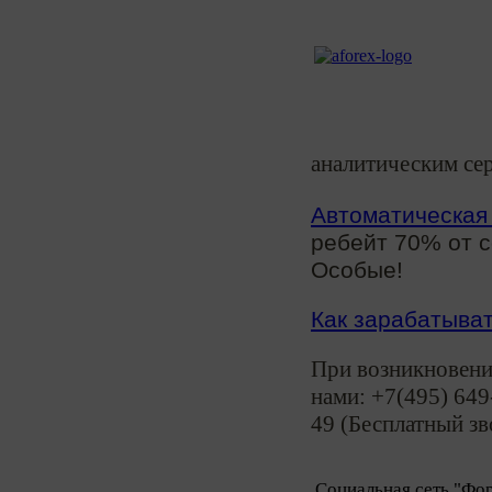
аналитическим се
Автоматическая 
ребейт 70% от с
Особые!
Как зарабатыва
При возникновени
нами: +7(495) 649
49 (Бесплатный зв
Социальная сеть "Фо