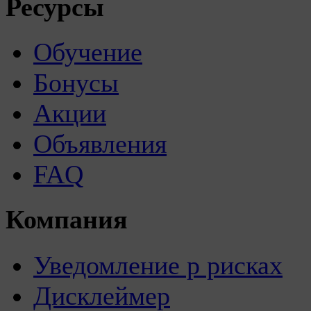
Ресурсы
Обучение
Бонусы
Акции
Объявления
FAQ
Компания
Уведомление р рисках
Дисклеймер