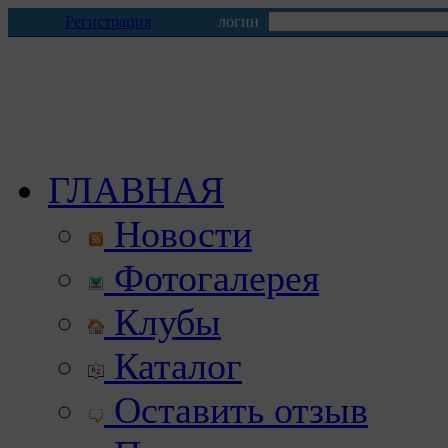
Регистрация
логин
ГЛАВНАЯ
Новости
Фотогалерея
Клубы
Каталог
Оставить отзыв