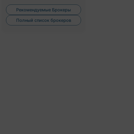
Рекомендуемые Брокеры
Полный список брокеров