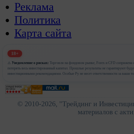
Реклама
Политика
Карта сайта
18+
⚠️
Уведомление о рисках:
Торговля на фондовом рынке, Forex и CFD сопряжена с
потерять весь инвестированный капитал. Прошлые результаты не гарантируют буд
инвестиционными рекомендациями. Особые Ру не несет ответственности за ваши т
© 2010-2026, "Трейдинг и Инвестици
материалов с акти