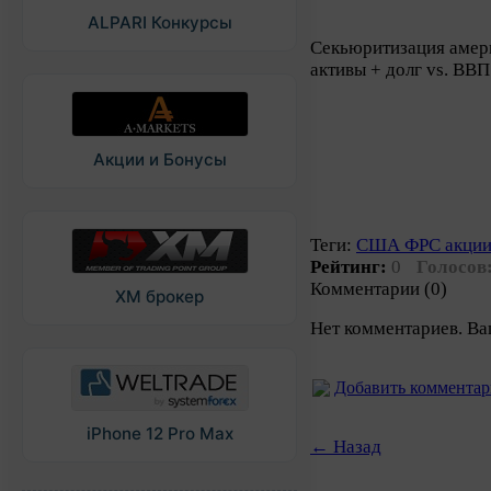
ALPARI Конкурсы
Секьюритизация амер
активы + долг vs. ВВ
Акции и Бонусы
Теги:
США ФРС акци
Рейтинг:
0
Голосов
Комментарии (0)
XM брокер
Нет комментариев. Ва
Добавить коммента
iPhone 12 Pro Max
← Назад