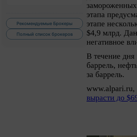
замороженных 
этапа предусм
этапе нескол
Рекомендуемые Брокеры
$4,9 млрд. Да
Полный список брокеров
негативное вл
В течение дня 
баррель, нефт
за баррель.
www.alpari.ru, 
вырасти до $69