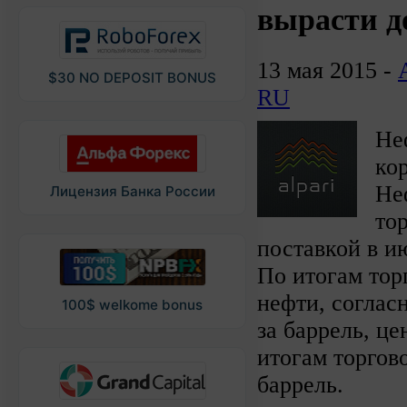
вырасти до
13 мая 2015 -
$30 NO DEPOSIT BONUS
RU
Не
ко
Не
Лицензия Банка России
то
поставкой в ию
По итогам тор
нефти, соглас
100$ welkome bonus
за баррель, це
итогам торгов
баррель.