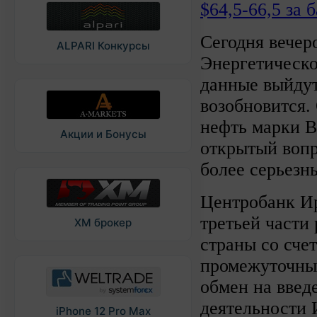
$64,5-66,5 за 
Сегодня вечер
ALPARI Конкурсы
Энергетическ
данные выйдут
возобновится.
нефть марки Br
Акции и Бонусы
открытый вопр
более серьезн
Центробанк Ир
третьей части
XM брокер
страны со сче
промежуточным
обмен на введ
деятельности 
iPhone 12 Pro Max