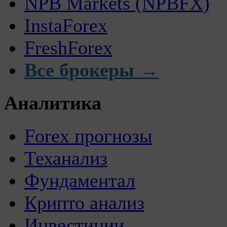
NPB Markets (NPBFX)
InstaForex
FreshForex
Все брокеры →
Аналитика
Forex прогнозы
Теханализ
Фундаментал
Крипто анализ
Инвестиции