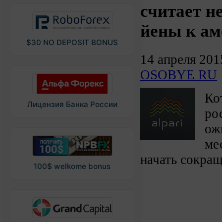
считает н
йены к ам
$30 NO DEPOSIT BONUS
14 апреля 201
OSOBYE RU
Ко
Лицензия Банка России
ро
ож
ме
начать сокращ
100$ welkome bonus