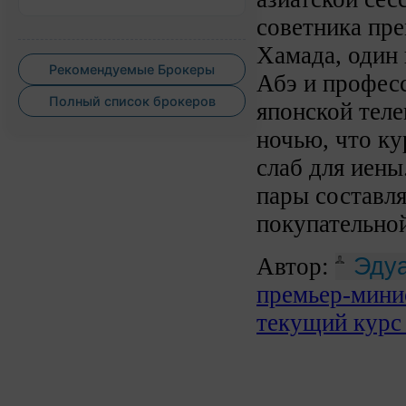
советника пр
Хамада, один
Рекомендуемые Брокеры
Абэ и професс
Полный список брокеров
японской тел
ночью, что ку
слаб для иены
пары составля
покупательно
Автор:
Эдуа
премьер-мини
текущий курс