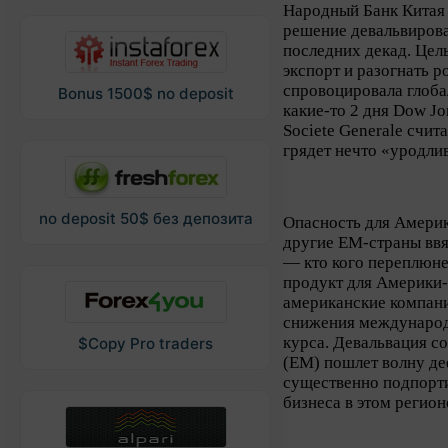
Народный Банк Китая 
решение девальвирова
последних декад. Цел
экспорт и разогнать 
спровоцировала глоба
Bonus 1500$ no deposit
какие-то 2 дня Dow Jo
Societe Generale счит
грядет нечто «уродли
no deposit 50$ без депозита
Опасность для Америки
другие EM-страны ввя
— кто кого переплюне
продукт для Америки-
американские компани
снижения международ
курса. Девальвация с
$Copy Pro traders
(EM) пошлет волну де
существенно подпорти
бизнеса в этом регион