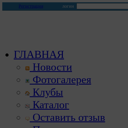
Регистрация
логин
ГЛАВНАЯ
Новости
Фотогалерея
Клубы
Каталог
Оставить отзыв