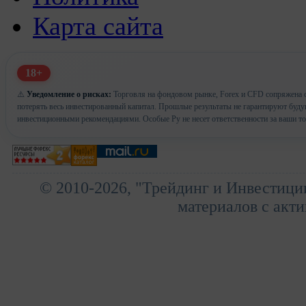
Карта сайта
18+
⚠️
Уведомление о рисках:
Торговля на фондовом рынке, Forex и CFD сопряжена с
потерять весь инвестированный капитал. Прошлые результаты не гарантируют буд
инвестиционными рекомендациями. Особые Ру не несет ответственности за ваши т
© 2010-2026, "Трейдинг и Инвестици
материалов с акти