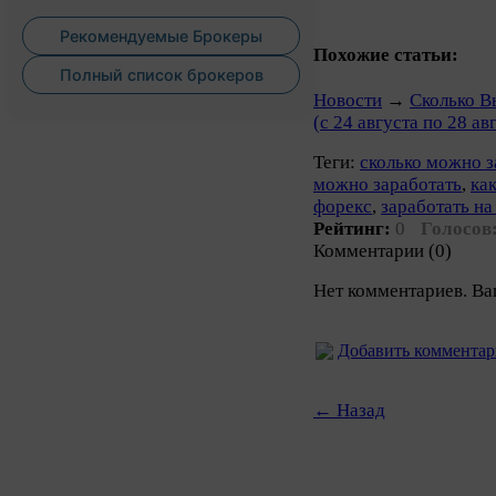
Рекомендуемые Брокеры
Похожие статьи:
Полный список брокеров
Новости
→
Сколько В
(с 24 августа по 28 а
Теги:
сколько можно з
можно заработать
,
ка
форекс
,
заработать на
Рейтинг:
0
Голосов
Комментарии (0)
Нет комментариев. Ва
Добавить коммента
← Назад