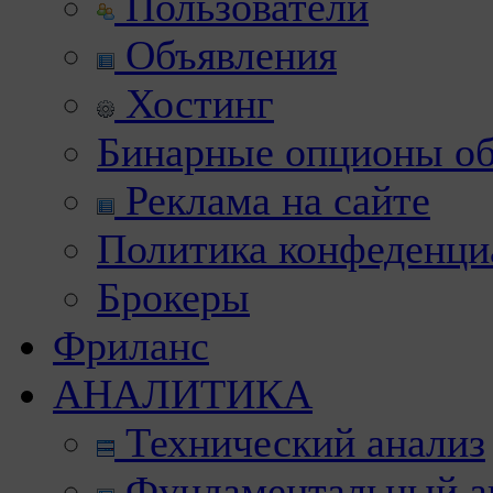
Пользователи
Объявления
Хостинг
Бинарные опционы об
Реклама на сайте
Политика конфеденци
Брокеры
Фриланс
АНАЛИТИКА
Технический анализ
Фундаментальный а