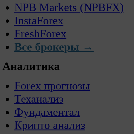
NPB Markets (NPBFX)
InstaForex
FreshForex
Все брокеры →
Аналитика
Forex прогнозы
Теханализ
Фундаментал
Крипто анализ