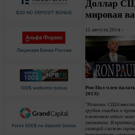
Доллар СШ
мировая в
$30 NO DEPOSIT BONUS
11 августа 2014 -
Лицензия Банка России
Рон Пол член палат
100$ welkome bonus
2013):
"Решение США ввести
грубая ошибка и прив
в конечном итоге нан
экономике. В кратко
Forex 500$ no deposit bonus
санкций сложно оцени
перспективе, санкци