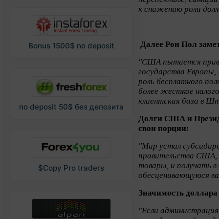
к снижению роли долл
Далее Рон Пол заме
Bonus 1500$ no deposit
"США пытается привл
государства Европы,
роль бесплатного пол
более жесткое налого
клиентская база в Ш
no deposit 50$ без депозита
Долги США и Презид
свои порции:
"Мир устал субсидир
правительства США, 
товары, и получать в 
$Copy Pro traders
обесценивающуюся в
Значимость доллара
"Если администрация