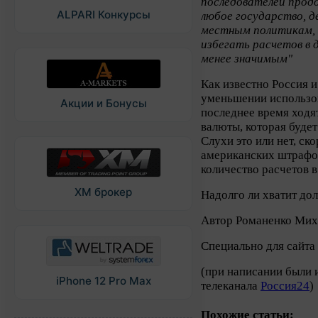
последователей прод
ALPARI Конкурсы
любое государство, д
местным политикам, 
избегать расчетов в 
менее значимым"
Как известно Россия и
уменьшении использо
Акции и Бонусы
последнее время ходя
валюты, которая будет
Слухи это или нет, ск
американских штрафо
количество расчетов 
XM брокер
Надолго ли хватит до
Автор Романенко Мих
Специально для сайта
(при написании были 
iPhone 12 Pro Max
телеканала
Россия24
)
Похожие статьи: