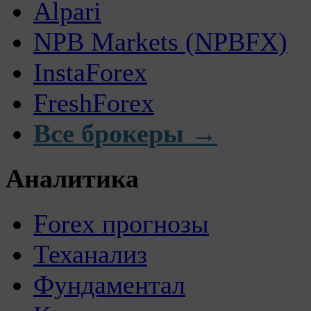
Alpari
NPB Markets (NPBFX)
InstaForex
FreshForex
Все брокеры →
Аналитика
Forex прогнозы
Теханализ
Фундаментал