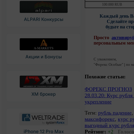
100.000 RUB
Каждый день В
ALPARI Конкурсы
Cделайте пр
будьте на сто
Просто
активируй
персональным мен
Акции и Бонусы
С уважением,
"Форекс Особые"
|
по м
Похожие статьи:
ФОРЕКС ПРОГНОЗ
XM брокер
28.03.20: Курс рубля
укрепление
Теги:
рубль падение
максифорекс
,
курс р
выгодный курс рубл
iPhone 12 Pro Max
Рейтинг:
+2
Голосо