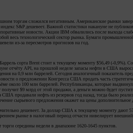
яшним торгам сложился негативным. Американские рынки заве
 индекс S&P дешевеет. Важной статистики накануне не публиков
рпоративные новости. Акции IBM обвалились после выхода слабо
 собой весь технологический сектор рынка. Бумаги промышленно
шевели из-за пересмотров прогнозов на год.
Баррель сорта Brent стоит к текущему моменту $56,49 (-0,9%). С
уне отчёту API, на прошлой неделе запасы нефти в США выросл
ения на 0,9 млн баррелей. Сегодня аналогичный показатель пре
новости о предложении Конгресса США продать часть стратегиче
ъёме около 100 млн баррелей. Республиканцы, которые выдвинул
 получит $9 млрд от этой продажи, а деньги можно будет пусти
 США продавали нефть из резервов год назад, тогда было реали
личение сырьевого предложения окажет на цены дополнительное 
чительно дешевеет. За доллар США к текущему моменту дают 57,
треннем рынке в налоговый период отчасти нивелирует внешний
торги середины недели в диапазоне 1620-1645 пунктов.