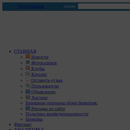
Регистрация
логин
ГЛАВНАЯ
Новости
Фотогалерея
Клубы
Каталог
Оставить отзыв
Пользователи
Объявления
Хостинг
Бинарные опционы обзор брокеров.
Реклама на сайте
Политика конфеденциальности
Брокеры
Фриланс
АНАЛИТИКА