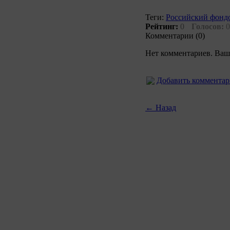
Теги:
Российский фонд
Рейтинг:
0
Голосов:
0
Комментарии (0)
Нет комментариев. Ваш
Добавить коммента
← Назад