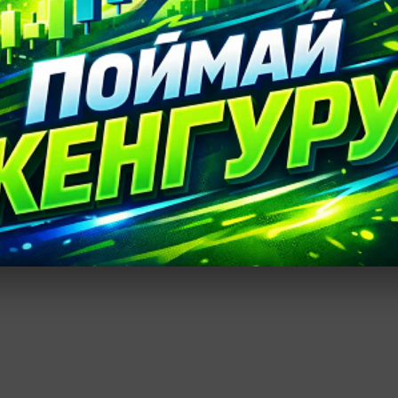
ные в обзоре, являются частным мнением автора. Комментарии 
ле или руководством по работе на финансовых рынках. Альпари 
зможные прямые или косвенные убытки (или иные виды ущерба)
пользования материалов обзора.
торская пунктуация, орфография и стилистика.