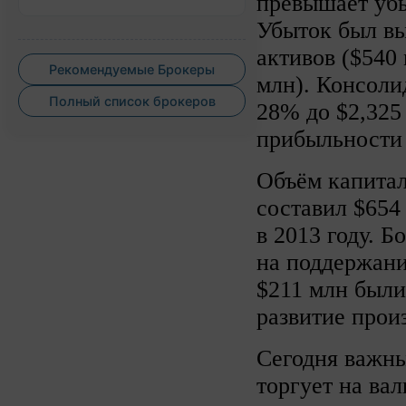
превышает убы
Убыток был вы
активов ($540
Рекомендуемые Брокеры
млн). Консол
Полный список брокеров
28% до $2,325
прибыльности 
Объём капитал
составил $654
в 2013 году. Б
на поддержан
$211 млн были
развитие прои
Сегодня важны
торгует на ва