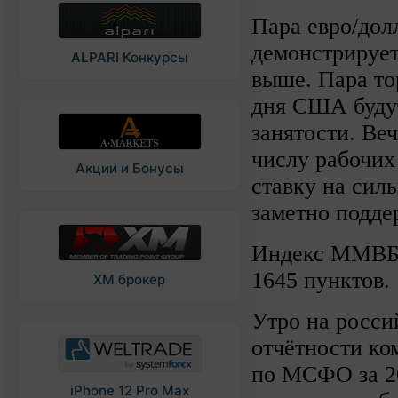
Пара евро/дол
демонстрирует
ALPARI Конкурсы
выше. Пара то
дня США будут
занятости. Ве
числу рабочих
Акции и Бонусы
ставку на сил
заметно подде
Индекс ММВБ п
1645 пунктов.
XM брокер
Утро на росси
отчётности ко
по МСФО за 201
iPhone 12 Pro Max