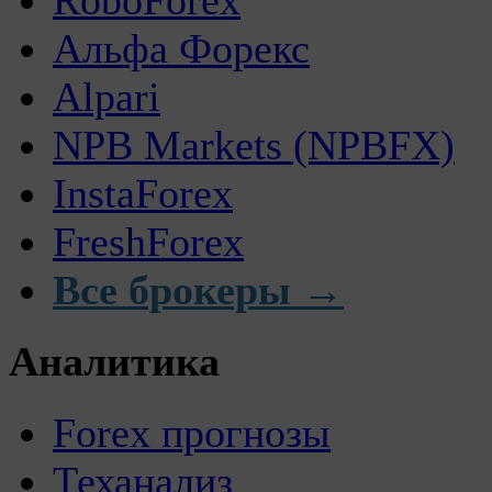
Альфа Форекс
Alpari
NPB Markets (NPBFX)
InstaForex
FreshForex
Все брокеры →
Аналитика
Forex прогнозы
Теханализ