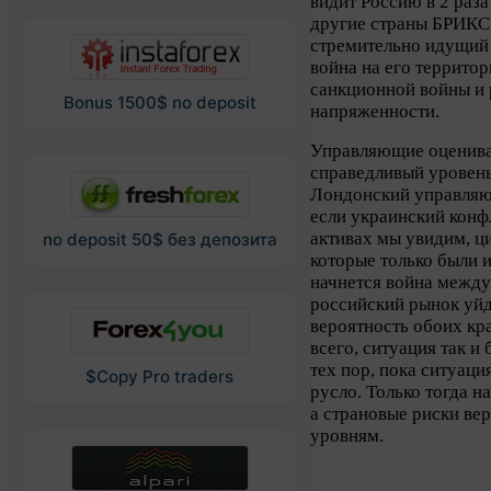
видит Россию в 2 раз
другие страны БРИКС.
стремительно идущий 
война на его террито
санкционной войны и
Bonus 1500$ no deposit
напряженности.
Управляющие оценив
справедливый уровень
Лондонский управляющ
если украинский конф
активах мы увидим, ци
no deposit 50$ без депозита
которые только были и
начнется война между
российский рынок уйде
вероятность обоих кр
всего, ситуация так и
тех пор, пока ситуаци
$Copy Pro traders
русло. Только тогда н
а страновые риски ве
уровням.