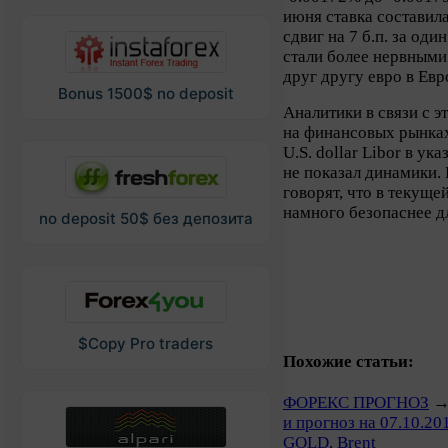
июня ставка составил
сдвиг на 7 б.п. за оди
стали более нервными
друг другу евро в Евр
Bonus 1500$ no deposit
Аналитики в связи с 
на финансовых рынках
U.S. dollar Libor в у
не показал динамики.
говорят, что в текущ
намного безопаснее д
no deposit 50$ без депозита
$Copy Pro traders
Похожие статьи:
ФОРЕКС ПРОГНОЗ
и прогноз на 07.10.2
GOLD, Brent