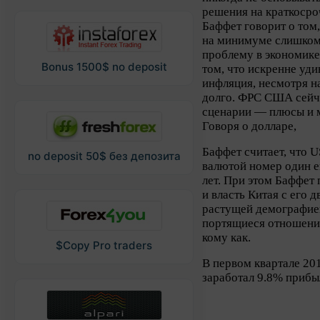
решения на краткосро
Баффет говорит о том,
на минимуме слишком 
проблему в экономике
Bonus 1500$ no deposit
том, что искренне уди
инфляция, несмотря на
долго. ФРС США сейч
сценарии — плюсы и м
Говоря о долларе,
Баффет считает, что 
no deposit 50$ без депозита
валютой номер один е
лет. При этом Баффе
и власть Китая с его
растущей демографие
портящиеся отношения
кому как.
$Copy Pro traders
В первом квартале 20
заработал 9.8% прибы