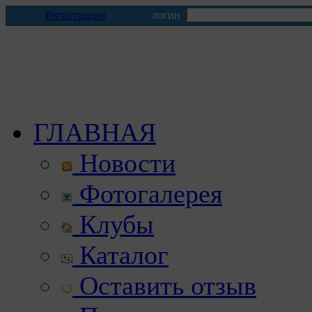
Регистрация
логин
ГЛАВНАЯ
Новости
Фотогалерея
Клубы
Каталог
Оставить отзыв