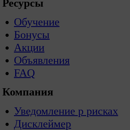
Ресурсы
Обучение
Бонусы
Акции
Объявления
FAQ
Компания
Уведомление р рисках
Дисклеймер