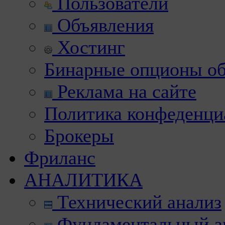
Пользователи
Объявления
Хостинг
Бинарные опционы об
Реклама на сайте
Политика конфеденци
Брокеры
Фриланс
АНАЛИТИКА
Технический анализ
Фундаментальный а