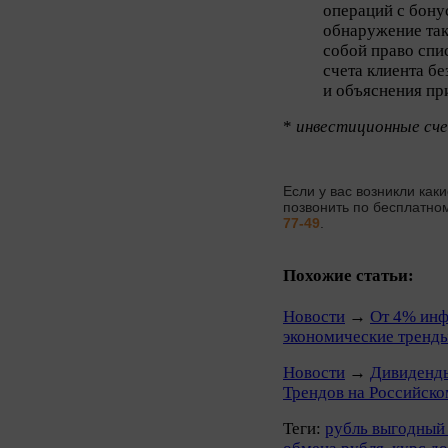
операций с бону
обнаружение так
собой право спи
счета клиента б
и объяснения пр
*
инвестиционные сче
Если у вас возникли как
позвонить по бесплатно
77-49
.
Похожие статьи:
Новости
→
От 4% инф
экономические тренды
Новости
→
Дивиденды
Трендов на Российско
Теги:
рубль выгодный