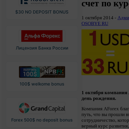
счет по кур
$30 NO DEPOSIT BONUS
1 октября 2014 -
Адми
OSOBYE RU
Лицензия Банка России
100$ welkome bonus
1 октября компания 
день рождения.
Компания AForex благ
путь, что вы прошли в
Forex 500$ no deposit bonus
сотрудничество, кото
верный курс развития