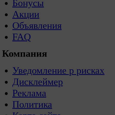
Бонусы
Акции
Объявления
FAQ
Компания
Уведомление р рисках
Дисклеймер
Реклама
Политика