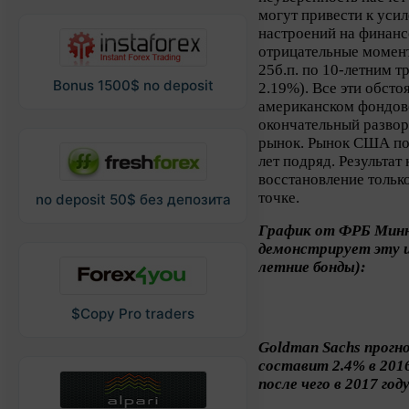
могут привести к уси
настроений на финанс
отрицательные момен
25б.п. по 10-летним т
Bonus 1500$ no deposit
2.19%). Все эти обсто
американском фондов
окончательный развор
рынок. Рынок США по 
лет подряд. Результат
восстановление только
точке.
no deposit 50$ без депозита
График от ФРБ Минн
демонстрирует эту ид
летние бонды):
$Copy Pro traders
Goldman Sachs прогн
составит 2.4% в 2016
после чего в 2017 го