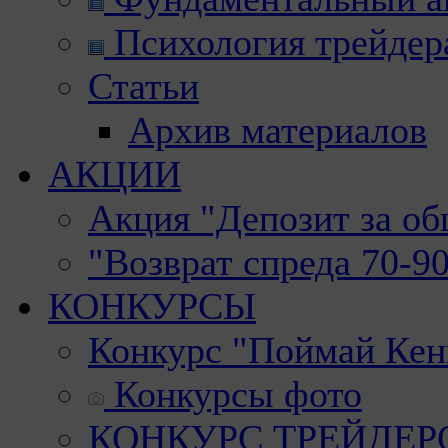
Психология трейдер
Статьи
Архив материалов
АКЦИИ
Акция "Депозит за о
"Возврат спреда 70-9
КОНКУРСЫ
Конкурс "Поймай Кен
Конкурсы фото
КОНКУРС ТРЕЙДЕРОВ