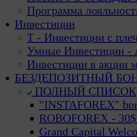
Программа лояльност
Инвестиции
Т - Инвестиции с пле
Умные Инвестиции - А
Инвестиции в акции 
БЕЗДЕПОЗИТНЫЙ БО
ПОЛНЫЙ СПИСОК
"INSTAFOREX" bonu
ROBOFOREX - 30$ n
Grand Capital Welc