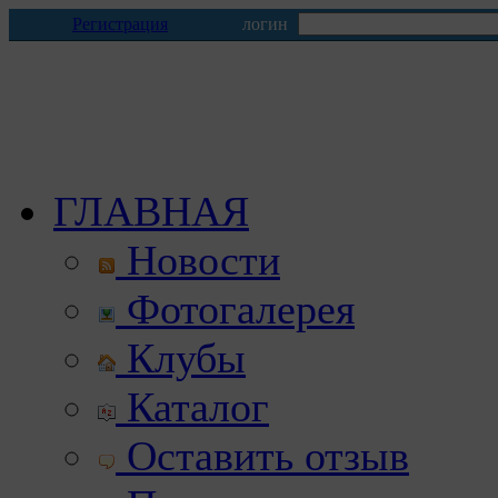
Регистрация
логин
ГЛАВНАЯ
Новости
Фотогалерея
Клубы
Каталог
Оставить отзыв