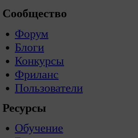
Сообщество
Форум
Блоги
Конкурсы
Фриланс
Пользователи
Ресурсы
Обучение