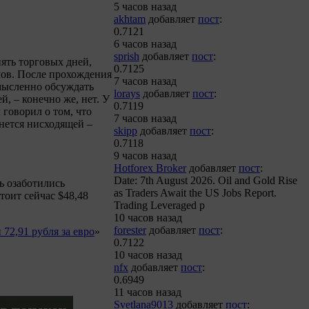
5 часов назад
akhtam
добавляет
пост
:
0.7121
6 часов назад
sprish
добавляет
пост
:
ять торговых дней,
0.7125
мов. После прохождения
7 часов назад
смысленно обсуждать
lorays
добавляет
пост
:
, – конечно же, нет. У
0.7119
говорил о том, что
7 часов назад
анется нисходящей –
skipp
добавляет
пост
:
0.7118
9 часов назад
Hotforex Broker
добавляет
пост
:
Date: 7th August 2026. Oil and Gold Rise
ь озаботились
as Traders Await the US Jobs Report.
тоит сейчас $48,48
Trading Leveraged p
10 часов назад
forester
добавляет
пост
:
72,91 рубля за евро
»
0.7122
10 часов назад
nfx
добавляет
пост
:
0.6949
11 часов назад
Svetlana9013
добавляет
пост
: