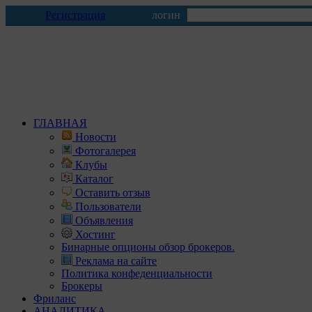
Регистрация
логин
ГЛАВНАЯ
Новости
Фотогалерея
Клубы
Каталог
Оставить отзыв
Пользователи
Объявления
Хостинг
Бинарные опционы обзор брокеров.
Реклама на сайте
Политика конфеденциальности
Брокеры
Фриланс
АНАЛИТИКА