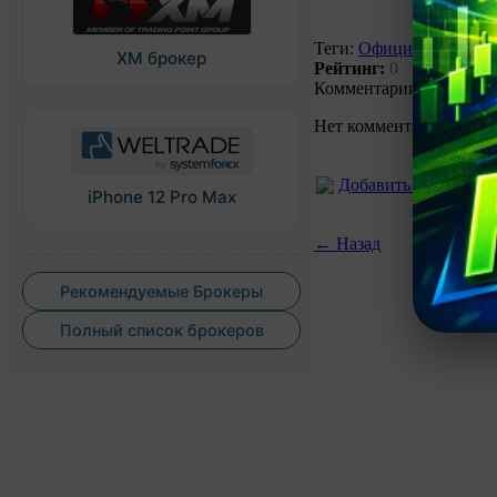
Теги:
Официальные ку
XM брокер
Рейтинг:
0
Голосов:
0
Комментарии (0)
Нет комментариев. Ваш
Добавить коммента
iPhone 12 Pro Max
← Назад
Рекомендуемые Брокеры
Полный список брокеров