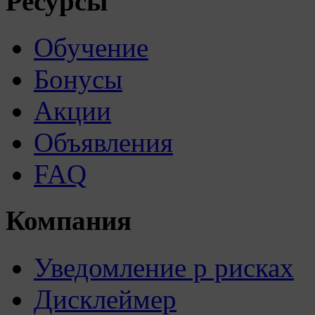
Ресурсы
Обучение
Бонусы
Акции
Объявления
FAQ
Компания
Уведомление р рисках
Дисклеймер