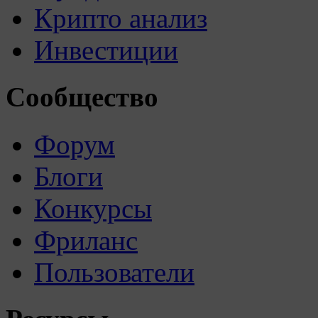
Крипто анализ
Инвестиции
Сообщество
Форум
Блоги
Конкурсы
Фриланс
Пользователи