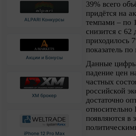
39% всего объ
придётся на а
ALPARI Конкурсы
темпами – по 
снизится с 62 
приходилось 7%
показатель по
Акции и Бонусы
Данные цифры 
падение цен н
частных состо
российской эк
XM брокер
достаточно оп
относительно 
появляются в 
политическим
iPhone 12 Pro Max