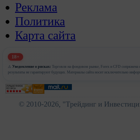
Реклама
Политика
Карта сайта
18+
⚠️
Уведомление о рисках:
Торговля на фондовом рынке, Forex и CFD сопряжена с
результаты не гарантируют будущих. Материалы сайта носят исключительно инфор
© 2010-2026, "Трейдинг и Инвестици