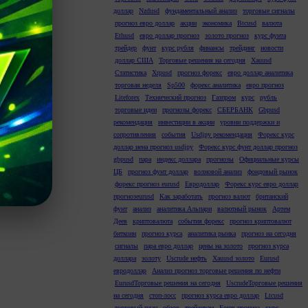
доллар
Nzdusd
фундаментальный анализ
торговые сигналы
прогноз евро доллар
акции
экономика
Btcusd
валюта
Ethusd
евро доллар прогноз
золото прогноз
курс фунта
трейдер
фунт
курс рубля
финансы
трейдинг
новости
доллар США
Торговые решения на сегодня
Xauusd
Статистика
Xrpusd
прогноз форекс
евро доллар аналитика
торговая неделя
Sp500
форекс аналитика
евро прогноз
Liteforex
Технический прогноз
Газпром
курс
рубль
торговые идеи
прогнозы форекс
СБЕРБАНК
Gbpusd
рекомендация
инвестиции в акции
уровни поддержки и
сопротивления
события
Usdjpy рекомендация
Форекс курс
доллар иена прогноз usdjpy
Форекс курс фунт доллар прогноз
gbpusd
пара
индекс доллара
прогнозы
Официальные курсы
ЦБ
прогноз фунт доллар
волновой анализ
фондовый рынок
форекс прогноз eurusd
Евродоллар
Форекс курс евро доллар
прогнозeurusd
Как заработать
прогноз валют
британский
фунт
анализ
аналитика Альпари
валютный рынок
Артем
Деев
криптовалюта
события форекс
прогноз криптовалют
биткоин
прогноз курса
аналитика рынка
прогноз на сегодня
сигналы
пара евро доллар
цены на золото
прогноз курса
доллара
золоту
Uscrude нефть
Xauusd золото
Eurusd
евродоллар
Анализ прогноз торговые решения по нефти
EurusdТорговые решения на сегодня
UscrudeТорговые решения
на сегодня
стоп-лосс
прогноз курса евро доллар
Ltcusd
торговый план
обзор
трейдерам
Forex прогноз
курс