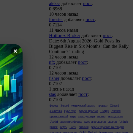
alekss
добавляет
пост
:
0.6968
10 часов назад
forester
добавляет
пост
:
0.7114
11 часов назад
Hotforex Broker
добавляет
пост
:
Date: 6th August 2026. Gold Posts Its
Biggest Rise in Six Months: Can the Rally
✕
Continue? Trading
12 часов назад
nfx
добавляет
пост
:
0.7101
12 часов назад
fisher
добавляет
пост
:
0.7107
1 день назад
stas
добавляет
пост
:
0.7100
форекс
Eurusd
технический анализ
прогноз
Gbpusd
аналитика
курс евро
форекс прогноз
Usdjpy
Audusd
прогноз eurusd
евро
курс доллара
золото
евро доллар
Usdchf
аналитика форекс
курс евро доллар
доллар
Usdrub
рынок
нефть
Forex
биткоин
форекс прогноз на сегодня
торговля
инвестиции
Gold
Usdcad
форексмарт
курс фунт