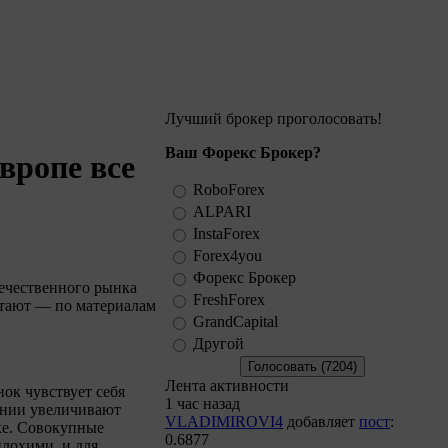
Лучший брокер проголосовать!
Ваш Форекс Брокер?
вропе все
RoboForex
ALPARI
InstaForex
Forex4you
Форекс Брокер
ечественного рынка
FreshForex
астают — по материалам
GrandCapital
Другой
Лента активности
ок чувствует себя
1 час назад
ании увеличивают
VLADIMIROVI4
добавляет
пост
:
ке. Совокупные
0.6877
лохими, и для