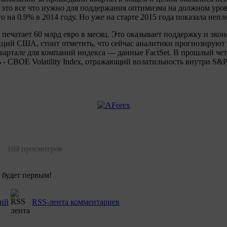
то все что нужно для поддержания оптимизма на должном уров
 на 0.9% в 2014 году. Но уже на старте 2015 года показала непл
ечатает 60 млрд евро в месяц. Это оказывает поддержку и экон
кций США, стоит отметить, что сейчас аналитики прогнозируют
вартале для компаний индекса — данные FactSet. В прошлый чет
- CBOE Volatility Index, отражающий волатильность внутри S&P 
169 просмотров
 будет первым!
рий
RSS-лента комментариев