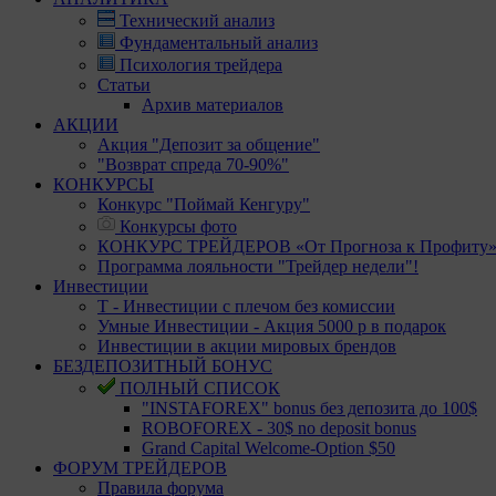
Технический анализ
Фундаментальный анализ
Психология трейдера
Статьи
Архив материалов
АКЦИИ
Акция "Депозит за общение"
"Возврат спреда 70-90%"
КОНКУРСЫ
Конкурс "Поймай Кенгуру"
Конкурсы фото
КОНКУРС ТРЕЙДЕРОВ «От Прогноза к Профиту
Программа лояльности "Трейдер недели"!
Инвестиции
Т - Инвестиции с плечом без комиссии
Умные Инвестиции - Акция 5000 р в подарок
Инвестиции в акции мировых брендов
БЕЗДЕПОЗИТНЫЙ БОНУС
ПОЛНЫЙ СПИСОК
"INSTAFOREX" bonus без депозита до 100$
ROBOFOREX - 30$ no deposit bonus
Grand Capital Welcome-Option $50
ФОРУМ ТРЕЙДЕРОВ
Правила форума