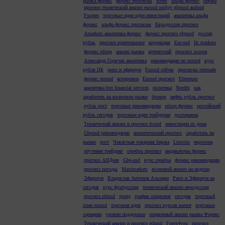
рынка форекс
форекс прогнозы
Brent
альфа форекс
биржа
прогноз технический анализ eurusd usdjpy gbpusd audusd
Fxopen
торговые идеи идеи инвестиций
аналитика альфа
форекс
альфа форекс прогнозы
Евродоллар прогноз
Amarkets аналитика форекс
форекс прогноз gbpusd
доллар
рубль
прогноз криптовалют
коррекция
Eur-usd
Ifc markets
форекс обзор
анализ рынка
артемгелий
прогноз золота
Александр Горячев аналитика
рекомендации по eurusd
курс
рубля ЦБ
рипл и эфириум
Eurusd сейчас
прогнозы teletrade
форекс eurusd
котировки
Eurusd прогноз
Ethereum
аналитика fort financial services
политика
Nordfx
как
заработать на валютном рынке
брокер
нефть рубль прогноз
рубль рост
торговые рекомендации
обзор форекс
российский
рубль сегодня
торговые идеи трейдерам
доллариена
Технический анализ и прогноз ltcusd
инвестиции из дома
Gbpusd рекомендации
аналитический прогноз
заработать на
рынке
рост
Чикагская товарная биржа
Litecoin
еврозона
обучение трейдинг
серебро прогноз
индикаторы форекс
прогноз АНДеев
Gbp-usd
курс серебра
форекс рекомендации
прогноз погоды
Maximarkets
волновой анализ на неделю
Эфириум
Владислав Антонов Альпари
Рипл и Эфириум на
сегодня
курс фунтдоллар
технический анализ евродоллар
прогноз ethusd
тренд
график опционов
сегодня
торговый
план eurusd
торговая идея
прогноз курсов валют
торговые
сценарии
уровни поддержки
опционный анализ рынка Форекс
Технический анализ и прогноз ethusd
Forex4you
прогноз