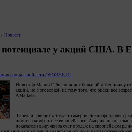
→
Новости
потенциале у акций США. В Е
ация социальной сети OSOBYE RU
Инвестор Марио Габелли видит большой потенциал у от
акций, но с оговоркой на тему того, что риски все возр
AMarkets.
Габелли говорит о том, что американский фондовый рын
намного комфортнее европейского. Американские комп
показатели выручки за счет продаж на европейском рын
 компаний за прошедший квартал в общем и целом оказались неп