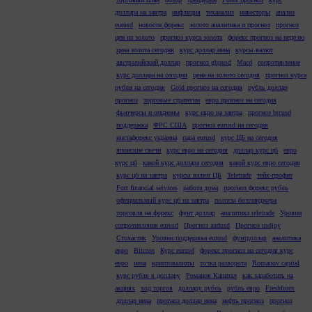
доллара на завтра
инфляция
теханализ
инвесторы
анализ
eurusd
новости форекс
золото аналитика и прогноз
прогноз
цен на золото
прогноз курса золота
форекс прогноз на неделю
цена золота сегодня
курс доллар иена
курсы валют
австралийский доллар
прогноз gbpusd
Macd
сопротивление
курс доллара на сегодня
цена на золото сегодня
прогноз курса
рубля на сегодня
Gold прогноз на сегодня
рубль доллар
прогноз
торговые стратегии
евро прогноз на сегодня
фьючерсы и опционы
курс евро на завтра
прогноз btcusd
поддержка
ФРС США
прогноз eurusd на сегодня
инстафорекс украина
пара eurusd
курс ЦБ на сегодня
японские свечи
курс евро на сегодня
доллар курс цб
евро
курс цб
какой курс доллара сегодня
какой курс евро сегодня
курс цб на завтра
курсы валют ЦБ
Teletrade
тейк-профит
Fort financial services
работа дома
прогноз форекс рубль
официальный курс цб на завтра
полосы боллинджера
торговля на форекс
фунт доллар
аналитика teletrade
Уровни
сопротивления eurusd
Прогноз audusd
Прогноз usdjpy
Стохастик
Уровни поддержка eurusd
фунтдоллар
аналитика
евро
Bitcoin
Курс eurusd
форекс прогноз на сегодня курс
евро
иена
криптовалюты
точка разворота
Romanov capital
курс рубля к доллару
Романов Капитал
как заработать на
акциях
ход торгов
доллару рубль
рубль евро
Freshforex
доллар иена
прогноз доллар иена
нефть прогноз
прогноз