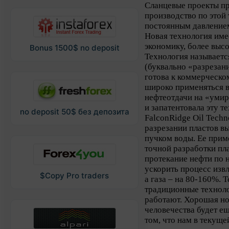
Cланцевые проекты пр
производство по этой
постоянным давление
Новая технология им
экономику, более выс
Bonus 1500$ no deposit
Технология называется
(буквально «разрезани
готова к коммерческо
широко применяться 
нефтеотдачи на «уми
и запатентовала эту 
no deposit 50$ без депозита
FalconRidge Oil Techno
разрезании пластов 
пучком воды. Ее прим
точной разработки пла
протекание нефти по 
ускорить процесс изв
$Copy Pro traders
а газа – на 80-160%. 
традиционные техноло
работают. Хорошая нов
человечества будет ещ
том, что нам в текущ