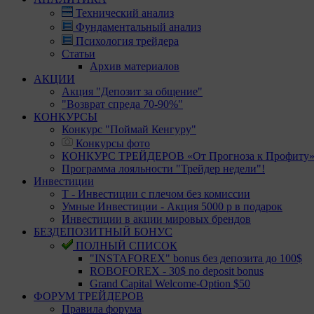
Технический анализ
Фундаментальный анализ
Психология трейдера
Статьи
Архив материалов
АКЦИИ
Акция "Депозит за общение"
"Возврат спреда 70-90%"
КОНКУРСЫ
Конкурс "Поймай Кенгуру"
Конкурсы фото
КОНКУРС ТРЕЙДЕРОВ «От Прогноза к Профиту
Программа лояльности "Трейдер недели"!
Инвестиции
Т - Инвестиции с плечом без комиссии
Умные Инвестиции - Акция 5000 р в подарок
Инвестиции в акции мировых брендов
БЕЗДЕПОЗИТНЫЙ БОНУС
ПОЛНЫЙ СПИСОК
"INSTAFOREX" bonus без депозита до 100$
ROBOFOREX - 30$ no deposit bonus
Grand Capital Welcome-Option $50
ФОРУМ ТРЕЙДЕРОВ
Правила форума