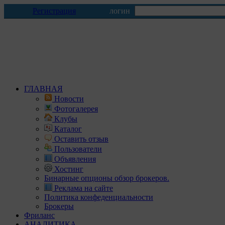
Регистрация
логин
ГЛАВНАЯ
Новости
Фотогалерея
Клубы
Каталог
Оставить отзыв
Пользователи
Объявления
Хостинг
Бинарные опционы обзор брокеров.
Реклама на сайте
Политика конфеденциальности
Брокеры
Фриланс
АНАЛИТИКА