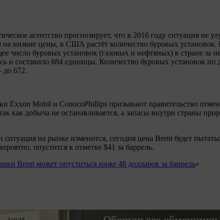
ческое агентство прогнозирует, что в 2016 году ситуация не ул
 на низкие цены, в США растёт количество буровых установок.
щее число буровых установок (газовых и нефтяных) в стране за
лось и составило 884 единицы. Количество буровых установок п
 до 672.
и Exxon Mobil и ConocoPhillips призывают правительство отмен
ак как добыча не останавливается, а запасы внутри страны при
и ситуация на рынке изменится, сегодня цена Brent будет пытать
 вероятно, опустится к отметке $41 за баррель.
арки Brent может опуститься ниже 48 долларов за баррель
»