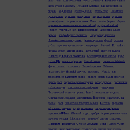
евро
иена
криптовалюты
точка разворота
Romanov capital
курс рубля к доллару
Романов Капитал
как заработать на
акциях
ход торгов
доллару рубль
рубль евро
Freshforex
доллар иена
прогноз доллар иена
нефть прогноз
прогноз
рынка форекс
форекс прогнозы
Brent
альфа форекс
биржа
прогноз технический анализ eurusd usdjpy gbpusd audusd
Fxopen
торговые идеи идеи инвестиций
аналитика альфа
форекс
альфа форекс прогнозы
Евродоллар прогноз
Amarkets аналитика форекс
форекс прогноз gbpusd
доллар
рубль
прогноз криптовалют
коррекция
Eur-usd
Ifc markets
форекс обзор
анализ рынка
артемгелий
прогноз золота
Александр Горячев аналитика
рекомендации по eurusd
курс
рубля ЦБ
рипл и эфириум
Eurusd сейчас
прогнозы teletrade
форекс eurusd
котировки
Eurusd прогноз
Ethereum
аналитика fort financial services
политика
Nordfx
как
заработать на валютном рынке
брокер
нефть рубль прогноз
рубль рост
торговые рекомендации
обзор форекс
российский
рубль сегодня
торговые идеи трейдерам
доллариена
Технический анализ и прогноз ltcusd
инвестиции из дома
Gbpusd рекомендации
аналитический прогноз
заработать на
рынке
рост
Чикагская товарная биржа
Litecoin
еврозона
обучение трейдинг
серебро прогноз
индикаторы форекс
прогноз АНДеев
Gbp-usd
курс серебра
форекс рекомендации
прогноз погоды
Maximarkets
волновой анализ на неделю
Эфириум
Владислав Антонов Альпари
Рипл и Эфириум на
сегодня
курс фунтдоллар
технический анализ евродоллар