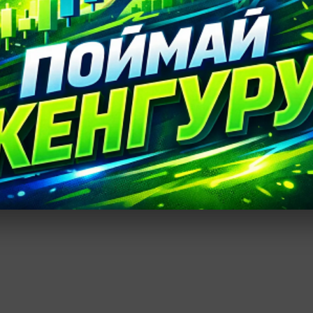
фть прогнозы
,
нефть
175 просмотров
 будет первым!
рий
RSS-лента комментариев