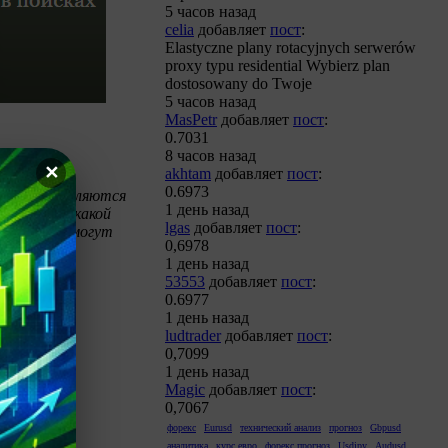
5 часов назад
celia
добавляет
пост
:
Elastyczne plany rotacyjnych serwerów
proxy typu residential Wybierz plan
dostosowany do Twoje
5 часов назад
MasPetr
добавляет
пост
:
0.7031
8 часов назад
✕
akhtam
добавляет
пост
:
0.6973
к ним не являются
1 день назад
не несет никакой
lgas
добавляет
пост
:
, которые могут
0,6978
1 день назад
53553
добавляет
пост
:
0.6977
1 день назад
ludtrader
добавляет
пост
:
0,7099
1 день назад
Magic
добавляет
пост
:
0,7067
форекс
Eurusd
технический анализ
прогноз
Gbpusd
аналитика
курс евро
форекс прогноз
Usdjpy
Audusd