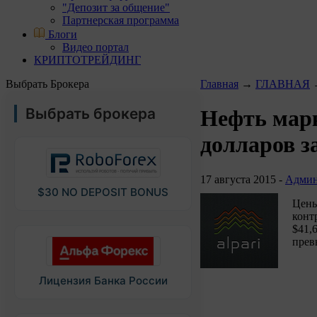
"Депозит за общение"
Партнерская программа
Блоги
Видео портал
КРИПТОТРЕЙДИНГ
Выбрать Брокера
Главная
→
ГЛАВНАЯ
Выбрать брокера
Нефть марк
долларов з
17 августа 2015 -
Админ
$30 NO DEPOSIT BONUS
Цены
конт
$41,
прев
Лицензия Банка России