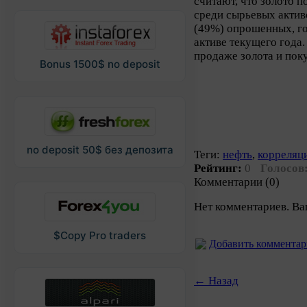
считают, что золото 
среди сырьевых актив
(49%) опрошенных, го
активе текущего года
продаже золота и пок
Bonus 1500$ no deposit
no deposit 50$ без депозита
Теги:
нефть
,
корреляц
Рейтинг:
0
Голосов
Комментарии (0)
Нет комментариев. Ва
$Copy Pro traders
Добавить коммента
← Назад