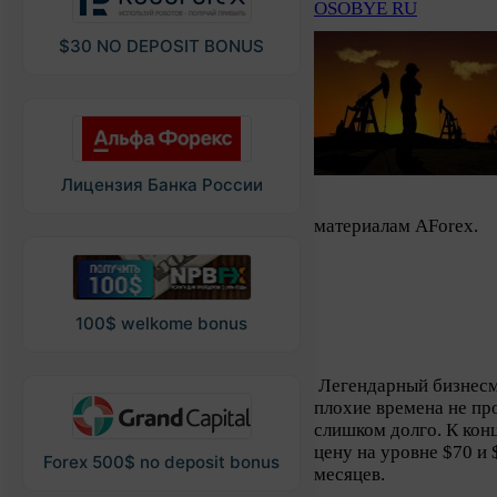
OSOBYE RU
$30 NO DEPOSIT BONUS
Лицензия Банка России
материалам AForex.
100$ welkome bonus
Легендарный бизнесме
плохие времена не пр
слишком долго. К кон
цену на уровне $70 и
Forex 500$ no deposit bonus
месяцев.