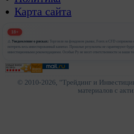
Карта сайта
18+
⚠️
Уведомление о рисках:
Торговля на фондовом рынке, Forex и CFD сопряжена с
потерять весь инвестированный капитал. Прошлые результаты не гарантируют буд
инвестиционными рекомендациями. Особые Ру не несет ответственности за ваши т
© 2010-2026, "Трейдинг и Инвестици
материалов с акти