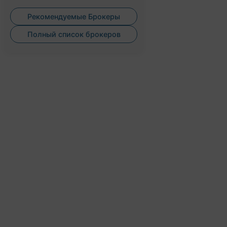
Рекомендуемые Брокеры
Полный список брокеров