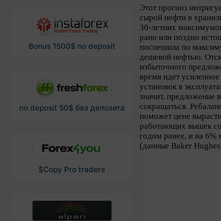
Этот прогноз интригуе
сырой нефти в храни
30-летних максимумов
рано или поздно исто
Bonus 1500$ no deposit
поспешила по максим
дешевой нефтью. Отсю
избыточного предложе
время идет усиленное
установок в эксплуа
значит, предложение 
сокращаться. Ребалан
no deposit 50$ без депозита
поможет цене вырасти
работающих вышек со
годом ранее, и на 6%
(данные Baker Hughes
$Copy Pro traders