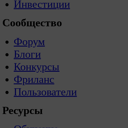
Инвестиции
Сообщество
Форум
Блоги
Конкурсы
Фриланс
Пользователи
Ресурсы