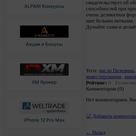
свидетельствует об о
ALPARI Конкурсы
способностей при пр
очень деликатная фор
шит белыми нитками, т
Думайте сами и дела
Акции и Бонусы
Теги:
число Пелевина
инвестирование
,
зако
XM брокер
Рейтинг:
0
Голосов
Комментарии (0)
Нет комментариев. Ва
Добавить коммента
iPhone 12 Pro Max
← Назад