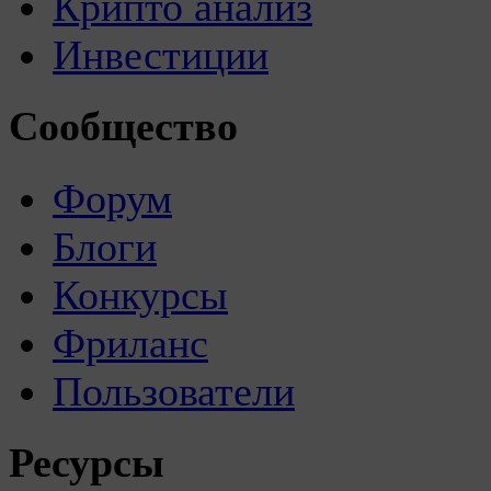
Крипто анализ
Инвестиции
Сообщество
Форум
Блоги
Конкурсы
Фриланс
Пользователи
Ресурсы