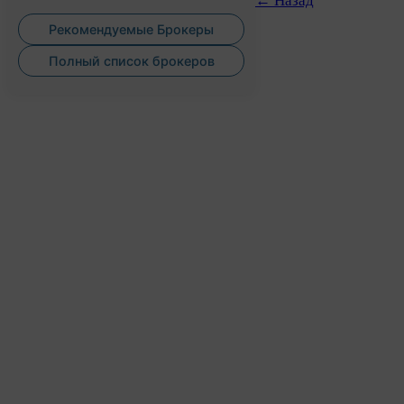
← Назад
Рекомендуемые Брокеры
Полный список брокеров