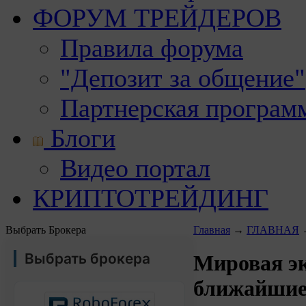
ФОРУМ ТРЕЙДЕРОВ
Правила форума
"Депозит за общение"
Партнерская програм
Блоги
Видео портал
КРИПТОТРЕЙДИНГ
Выбрать Брокера
Главная
→
ГЛАВНАЯ
Выбрать брокера
Мировая э
ближайшие 