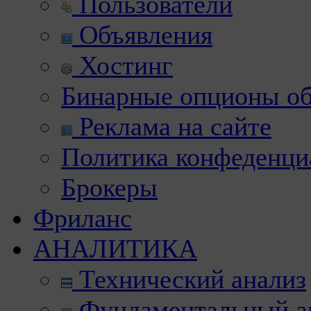
Пользователи
Объявления
Хостинг
Бинарные опционы об
Реклама на сайте
Политика конфеденци
Брокеры
Фриланс
АНАЛИТИКА
Технический анализ
Фундаментальный а