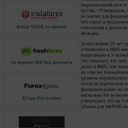
маржинальный долг в
пустяк. «Утверждать,
не значит для фондово
что спрос и предложе
Bonus 1500$ no deposit
отношения к ценам на 
Фельдер.
За последние 20 лет 
отношению к ВВП име
корреляцию к 3-летне
Это означает, что че
no deposit 50$ без депозита
долга к ВВП, тем ниж
на отрезке ближайших
уровень маржинально
почти исторический м
фондовом рынке на от
насколько это возмож
$Copy Pro traders
утверждает, что на 3
убытка для S&P500 на