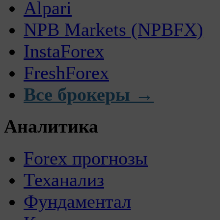
Alpari
NPB Markets (NPBFX)
InstaForex
FreshForex
Все брокеры →
Аналитика
Forex прогнозы
Теханализ
Фундаментал